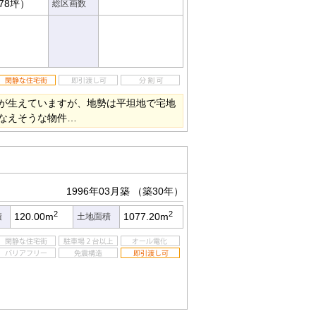
.78坪）
総区画数
が生えていますが、地勢は平坦地で宅地
なえそうな物件…
1996年03月築
（築30年）
2
2
120.00m
1077.20m
積
土地面積