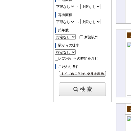
～
専有面積
～
築年数
新築以外
売
駅からの徒歩
バス停からの時間を含む
こだわり条件
すべてのこだわり条件を見る
検 索
売