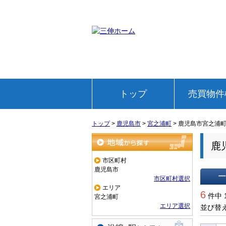
トップ
売買物件
トップ
>
鹿児島市
>
宮之浦町
>
鹿児島市宮之浦
鹿
地域から探す
市区町村
鹿児島市
市区町村選択
エリア
一覧で
6
件中 
宮之浦町
エリア選択
並び替