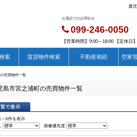
鹿児
お電話でのお問合せ
099-246-0050
【営業時間】9:00～18:00 【定休
検索
賃貸物件検索
不動産相続
空家
町の売買物件一覧
児島市宮之浦町の売買物件一覧
表示
1～6件を表示
え
画像優先度