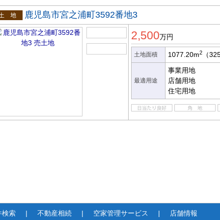
鹿児島市宮之浦町3592番地3
土地
2,500
万円
2
1077.20m
（32
土地面積
事業用地
店舗用地
最適用途
住宅用地
件検索
不動産相続
空家管理サービス
店舗情報