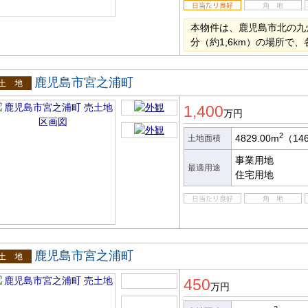
本物件は、鹿児島市北の九
分（約1,6km）の場所で
鹿児島市宮之浦町
土地
1,400
万円
2
4829.00m
（14
土地面積
事業用地
最適用途
住宅用地
鹿児島市宮之浦町
土地
450
万円