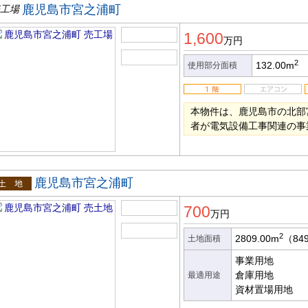
鹿児島市宮之浦町
工場
1,600
万円
2
132.00m
使用部分面積
本物件は、鹿児島市の北部
者が電気設備工事関連の事
鹿児島市宮之浦町
土地
700
万円
2
2809.00m
（84
土地面積
事業用地
倉庫用地
最適用途
資材置場用地