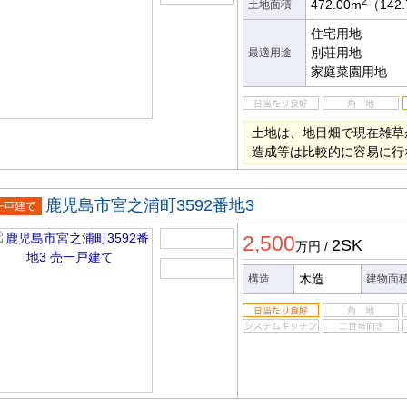
2
472.00m
（142
土地面積
住宅用地
別荘用地
最適用途
家庭菜園用地
土地は、地目畑で現在雑草
造成等は比較的に容易に行
鹿児島市宮之浦町3592番地3
一戸建
2,500
2SK
万円
/
木造
構造
建物面