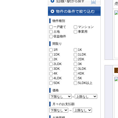
売
沿線・駅から探す
物件の条件で絞り込む
物件種別
一戸建て
マンション
土地
事業用
収益物件
間取り
1R
1K
1DK
1LDK
2K
2DK
2LDK
3K
3DK
3LDK
4K
4DK
売
4LDK
5K
5DK
5LDK以上
価格
～
月々のお支払額
～
土地面積