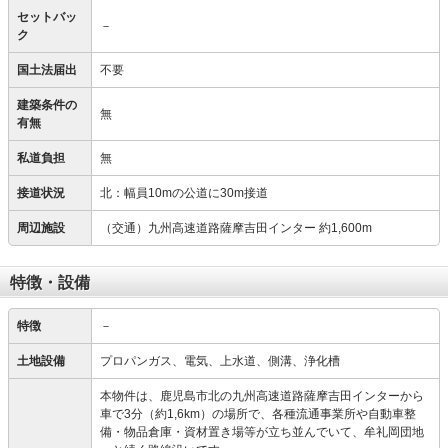
セットバッ
－
ク
国土法届出
不要
建築条件の
無
有無
私道負担
無
接道状況
北：幅員10mの公道に30m接道
周辺施設
（交通）九州高速道路薩摩吉田インター 約1,600m
特徴・設備
特徴
－
土地設備
プロパンガス、電気、上水道、側溝、浄化槽
本物件は、鹿児島市北の九州高速道路薩摩吉田インターから
車で3分（約1,6km）の場所で、各種流通事業所や自動車整
備・物品倉庫・資材置き場等が立ち並んでいて、牟礼岡団地