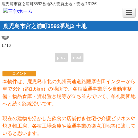
鹿児島市宮之浦町3592番地3の売買土地・売地[13136]
鹿児島市宮之浦町3592番地3 土地
1 / 10
prev
next
コメント
本物件は、鹿児島市北の九州高速道路薩摩吉田インターから
車で3分（約1,6km）の場所で、各種流通事業所や自動車整
備・物品倉庫・資材置き場等が立ち並んでいて、牟礼岡団地
へと続く路線沿いです。
現在の建物を活かした飲食の店舗付き住宅や介護ビジネスや
焼き物工房、各種工場倉庫や流通事業の拠点用地等に適して
いると思います。