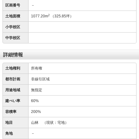
区画番号
－
2
土地面積
1077.20m
（325.85坪）
小学校区
中学校区
詳細情報
土地権利
所有権
都市計画
非線引区域
用途地域
無指定
建ぺい率
60%
容積率
200%
地目
山林
（現状：宅地）
角地
－