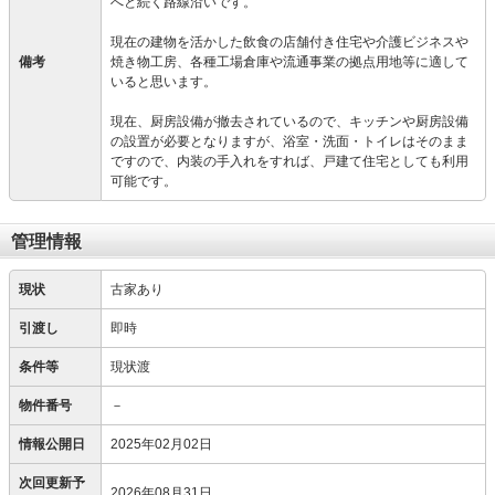
へと続く路線沿いです。
現在の建物を活かした飲食の店舗付き住宅や介護ビジネスや
備考
焼き物工房、各種工場倉庫や流通事業の拠点用地等に適して
いると思います。
現在、厨房設備が撤去されているので、キッチンや厨房設備
の設置が必要となりますが、浴室・洗面・トイレはそのまま
ですので、内装の手入れをすれば、戸建て住宅としても利用
可能です。
管理情報
現状
古家あり
引渡し
即時
条件等
現状渡
物件番号
－
情報公開日
2025年02月02日
次回更新予
2026年08月31日