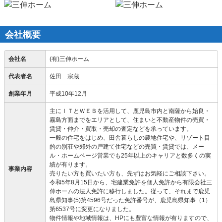
会社概要
会社名
(有)三伸ホーム
代表者名
佐田 宗蔵
創業年月
平成10年12月
主にＩＴとＷＥＢを活用して、鹿児島市内と南薩から始良・
霧島方面までをエリアとして、住まいと不動産物件の売買・
賃貸・仲介・買取・売却の査定などを承っています。
一般の住宅をはじめ、田舎暮らしの農地住宅や、リゾート目
的の別荘や郊外の戸建て住宅などの売買・賃貸では、メー
ル・ホームページ営業でも25年以上のキャリアと数多くの実
績が有ります。
事業内容
売りたい方も買いたい方も、先ずはお気軽にご相談下さい。
令和5年8月15日から、宅建業免許を個人免許から有限会社三
伸ホームの法人免許に移行しました。従って、それまで鹿児
島県知事(5)第4596号だった免許番号が、鹿児島県知事（1）
第6537号に変更になりました。
物件情報や地域情報は、HPにも豊富な情報が有りますので、