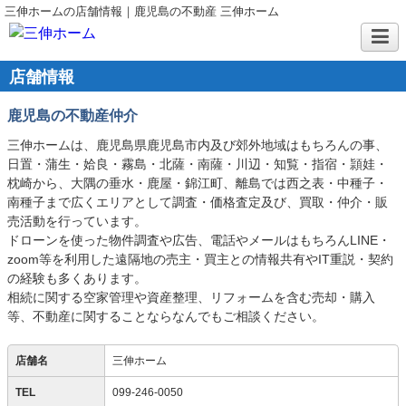
三伸ホームの店舗情報｜鹿児島の不動産 三伸ホーム
店舗情報
鹿児島の不動産仲介
三伸ホームは、鹿児島県鹿児島市内及び郊外地域はもちろんの事、
日置・蒲生・姶良・霧島・北薩・南薩・川辺・知覧・指宿・頴娃・
枕崎から、大隅の垂水・鹿屋・錦江町、離島では西之表・中種子・
南種子まで広くエリアとして調査・価格査定及び、買取・仲介・販
売活動を行っています。
ドローンを使った物件調査や広告、電話やメールはもちろんLINE・
zoom等を利用した遠隔地の売主・買主との情報共有やIT重説・契約
の経験も多くあります。
相続に関する空家管理や資産整理、リフォームを含む売却・購入
等、不動産に関することならなんでもご相談ください。
店舗名
三伸ホーム
TEL
099-246-0050