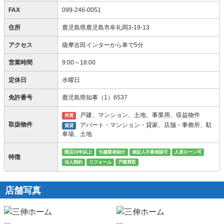
FAX
099-246-0051
住所
鹿児島県鹿児島市牟礼岡3-19-13
アクセス
薩摩吉田インターから車で5分
営業時間
9:00～18:00
定休日
水曜日
免許番号
鹿児島県知事（1）6537
戸建、マンション、土地、事業用、収益物件
売買
取扱物件
アパート・マンション・貸家、店舗・事務所、駐
賃貸
車場、土地
開店10年以上
引越業者紹介
保証人不要相談可
入居ローン可
特徴
法人契約
リフォーム
戸建買取
店舗写真