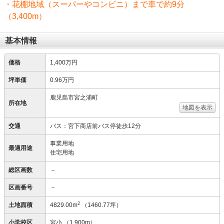
・花棚地域（スーパーやコンビニ）まで車で約9分
（3,400m）
基本情報
価格
1,400万円
坪単価
0.96万円
鹿児島市宮之浦町
所在地
地図を表示
交通
バス：宮下商店前バス停徒歩12分
事業用地
最適用途
住宅用地
総区画数
－
区画番号
－
2
土地面積
4829.00m
（1460.77坪）
小学校区
宮小
（1,900m）