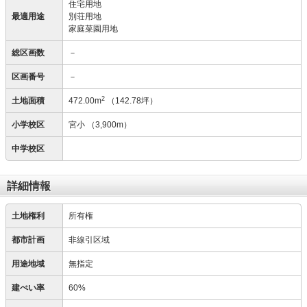
住宅用地
最適用途
別荘用地
家庭菜園用地
総区画数
－
区画番号
－
2
土地面積
472.00m
（142.78坪）
小学校区
宮小
（3,900m）
中学校区
詳細情報
土地権利
所有権
都市計画
非線引区域
用途地域
無指定
建ぺい率
60%