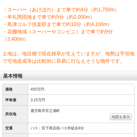
・スーパー（あけぼの）まで車で約4分（約1,700m）
・牟礼岡団地まで車で約5分（約2,000m）
・島津ゴルフ倶楽部まで車で約10分（約4,100m）
・花棚地域（スーパーやコンビニ）まで車で約9分
（3,400m）
土地は、地目畑で現在雑草が生えていますが、地勢は平坦地
で宅地造成等は比較的に容易に行なえそうな物件です。
基本情報
価格
450万円
坪単価
3.15万円
鹿児島市宮之浦町
所在地
地図を表示
交通
バス：宮下商店前バス停徒歩9分