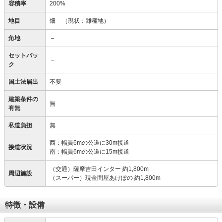
容積率
200%
地目
畑
（現状：雑種地）
角地
－
セットバッ
－
ク
国土法届出
不要
建築条件の
無
有無
私道負担
無
西：幅員6mの公道に30m接道
接道状況
南：幅員6mの公道に15m接道
（交通）薩摩吉田インター 約1,800m
周辺施設
（スーパー）現金問屋あけぼの 約1,800m
特徴・設備