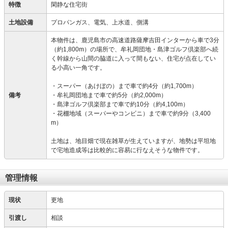
特徴
閑静な住宅街
土地設備
プロパンガス、電気、上水道、側溝
本物件は、鹿児島市の高速道路薩摩吉田インターから車で3分
（約1,800m）の場所で、牟礼岡団地・島津ゴルフ倶楽部へ続
く幹線から山間の脇道に入って間もない、住宅が点在してい
る小高い一角です。
・スーパー（あけぼの）まで車で約4分（約1,700m）
備考
・牟礼岡団地まで車で約5分（約2,000m）
・島津ゴルフ倶楽部まで車で約10分（約4,100m）
・花棚地域（スーパーやコンビニ）まで車で約9分（3,400
m）
土地は、地目畑で現在雑草が生えていますが、地勢は平坦地
で宅地造成等は比較的に容易に行なえそうな物件です。
管理情報
現状
更地
引渡し
相談