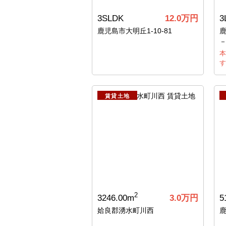
3SLDK
12.0
万円
3
鹿児島市大明丘1-10-81
本
す
賃貸土地
2
3246.00m
3.0
万円
5
姶良郡湧水町川西