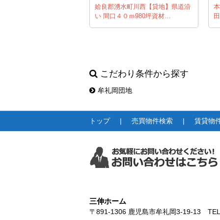
姶良郡湧水町川西【貸地】県道沿
本
い 間口４０ｍ980坪資材…
田
こだわり条件から探す
牟礼岡団地
トップ
売買物件検索
賃貸物
三伸ホーム
〒891-1306
鹿児島市牟礼岡3-19-13
TEL