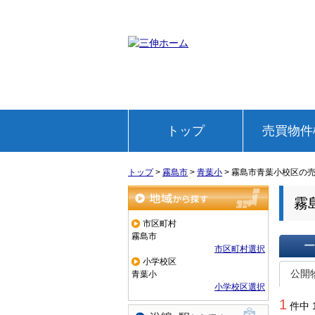
トップ
売買物件
トップ
>
霧島市
>
青葉小
>
霧島市青葉小校区の
霧
地域から探す
市区町村
霧島市
市区町村選択
小学校区
一覧で
公開
青葉小
小学校区選択
1
件中 