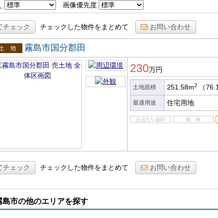
え
画像優先度
てチェック
チェックした物件をまとめて
お問い合わせ
霧島市国分郡田
土地
230
万円
2
251.58m
（76.
土地面積
住宅用地
最適用途
てチェック
チェックした物件をまとめて
お問い合わせ
霧島市の他のエリアを探す