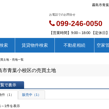
霧島市青葉
お電話でのお問合せ
099-246-0050
【営業時間】9:00～18:00 【定休
検索
賃貸物件検索
不動産相続
空家
売買土地・売地一覧
島市青葉小校区の売買土地
表示
物件（1）
販売中（1）
1～1件を表示