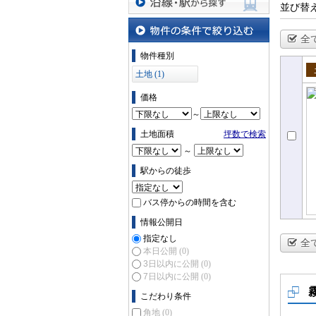
並び替
沿線・駅から探す
全
物件の条件で絞り込む
物件種別
土地 (1)
売
価格
～
土地面積
坪数で検索
～
駅からの徒歩
バス停からの時間を含む
情報公開日
指定なし
全
本日公開
(0)
3日以内に公開
(0)
7日以内に公開
(0)
こだわり条件
角地
(0)