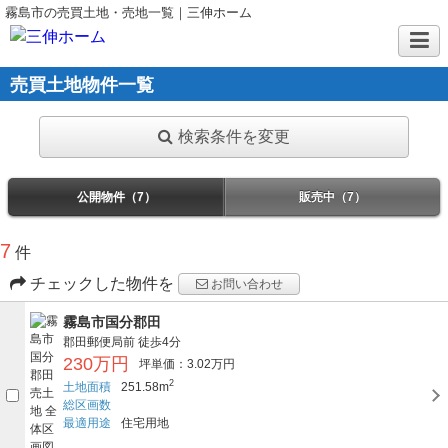
霧島市の売買土地・売地一覧｜三伸ホーム
売買土地物件一覧
検索条件を変更
公開物件（7）
販売中（7）
7
件
チェックした物件を
お問い合わせ
霧島市国分郡田
郡田郵便局前
徒歩4分
230万円
坪単価：3.02万円
2
土地面積
251.58m
総区画数
最適用途
住宅用地