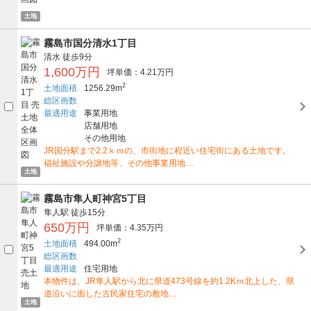
土地
霧島市国分清水1丁目
清水
徒歩9分
1,600万円
坪単価：4.21万円
2
土地面積
1256.29m
総区画数
最適用途
事業用地
店舗用地
その他用地
JR国分駅まで2.2ｋｍの、市街地に程近い住宅街にある土地です。
福祉施設や分譲地等、その他事業用地…
土地
霧島市隼人町神宮5丁目
隼人駅
徒歩15分
650万円
坪単価：4.35万円
2
土地面積
494.00m
総区画数
最適用途
住宅用地
本物件は、JR隼人駅から北に県道473号線を約1.2Kｍ北上した、県
道沿いに面した古民家住宅の敷地…
土地