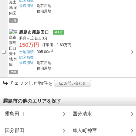
総区画数
最適用途
別荘用地
住宅用地
土地
霧島市霧島田口
値下げ
夢見ヶ丘
徒歩3分
150万円
坪単価：1.63万円
2
土地面積
305.00m
総区画数
最適用途
別荘用地
住宅用地
土地
チェックした物件を
お問い合わせ
霧島市の他のエリアを探す
霧島田口
国分清水
国分郡田
隼人町神宮