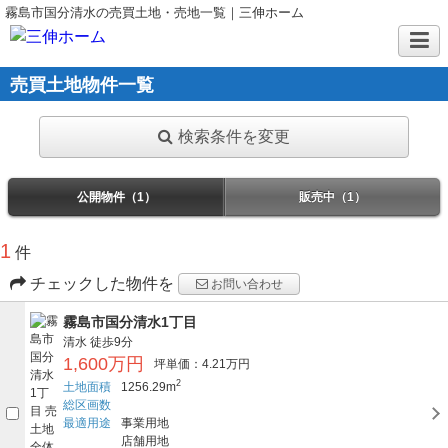
霧島市国分清水の売買土地・売地一覧｜三伸ホーム
売買土地物件一覧
検索条件を変更
公開物件（1）
販売中（1）
1
件
チェックした物件を
お問い合わせ
霧島市国分清水1丁目
清水
徒歩9分
1,600万円
坪単価：4.21万円
2
土地面積
1256.29m
総区画数
最適用途
事業用地
店舗用地