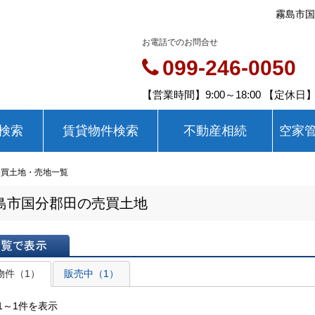
霧島市国
お電話でのお問合せ
099-246-0050
【営業時間】9:00～18:00 【定休
検索
賃貸物件検索
不動産相続
空家
売買土地・売地一覧
島市国分郡田の売買土地
表示
物件（1）
販売中（1）
1～1件を表示