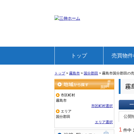
トップ
売買物件
トップ
>
霧島市
>
国分郡田
>
霧島市国分郡田の
霧
地域から探す
市区町村
霧島市
市区町村選択
エリア
一覧で
公開
国分郡田
エリア選択
1
件中 