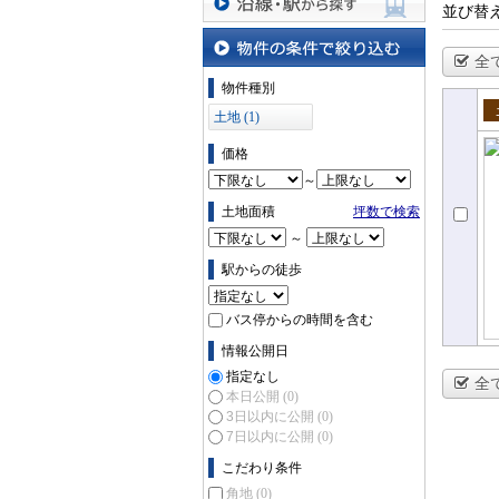
並び替
沿線・駅から探す
全
物件の条件で絞り込む
物件種別
土地 (1)
売
価格
～
土地面積
坪数で検索
～
駅からの徒歩
バス停からの時間を含む
情報公開日
指定なし
全
本日公開
(0)
3日以内に公開
(0)
7日以内に公開
(0)
こだわり条件
角地
(0)