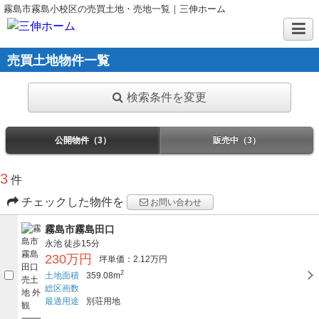
霧島市霧島小校区の売買土地・売地一覧｜三伸ホーム
売買土地物件一覧
検索条件を変更
公開物件（3）
販売中（3）
3
件
チェックした物件を
お問い合わせ
霧島市霧島田口
永池
徒歩15分
230万円
坪単価：2.12万円
2
土地面積
359.08m
総区画数
最適用途
別荘用地