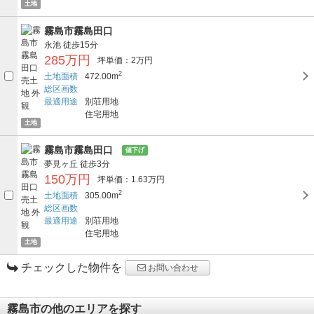
土地
霧島市霧島田口
永池
徒歩15分
285万円
坪単価：2万円
2
土地面積
472.00m
総区画数
最適用途
別荘用地
住宅用地
土地
霧島市霧島田口
値下げ
夢見ヶ丘
徒歩3分
150万円
坪単価：1.63万円
2
土地面積
305.00m
総区画数
最適用途
別荘用地
住宅用地
土地
チェックした物件を
お問い合わせ
霧島市の他のエリアを探す