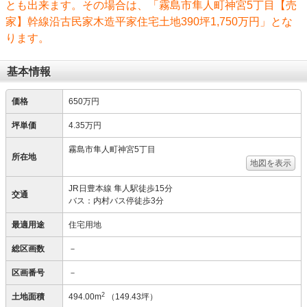
とも出来ます。その場合は、「霧島市隼人町神宮5丁目【売
家】幹線沿古民家木造平家住宅土地390坪1,750万円」とな
ります。
基本情報
価格
650万円
坪単価
4.35万円
霧島市隼人町神宮5丁目
所在地
地図を表示
JR日豊本線 隼人駅徒歩15分
交通
バス：内村バス停徒歩3分
最適用途
住宅用地
総区画数
－
区画番号
－
2
土地面積
494.00m
（149.43坪）