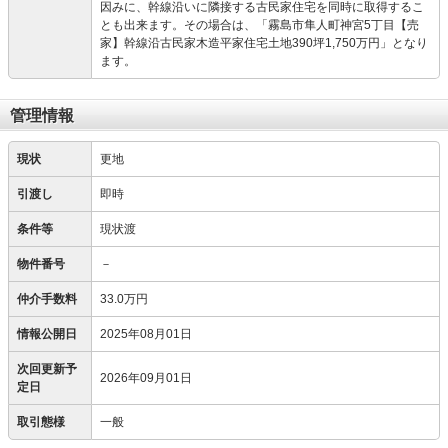
因みに、幹線沿いに隣接する古民家住宅を同時に取得するこ
とも出来ます。その場合は、「霧島市隼人町神宮5丁目【売
家】幹線沿古民家木造平家住宅土地390坪1,750万円」となり
ます。
管理情報
現状
更地
引渡し
即時
条件等
現状渡
物件番号
－
仲介手数料
33.0万円
情報公開日
2025年08月01日
次回更新予
2026年09月01日
定日
取引態様
一般