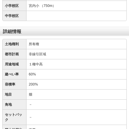
小学校区
宮内小
（750m）
中学校区
詳細情報
土地権利
所有権
都市計画
非線引区域
用途地域
１種中高
建ぺい率
60%
容積率
200%
地目
畑
角地
－
セットバッ
－
ク