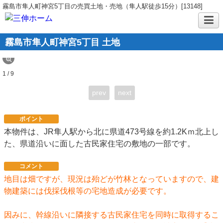
霧島市隼人町神宮5丁目の売買土地・売地（隼人駅徒歩15分）[13148]
霧島市隼人町神宮5丁目 土地
1 / 9
prev
next
ポイント
本物件は、JR隼人駅から北に県道473号線を約1.2Kｍ北上し
た、県道沿いに面した古民家住宅の敷地の一部です。
コメント
地目は畑ですが、現況は殆どが竹林となっていますので、建
物建築には伐採伐根等の宅地造成が必要です。
因みに、幹線沿いに隣接する古民家住宅を同時に取得するこ