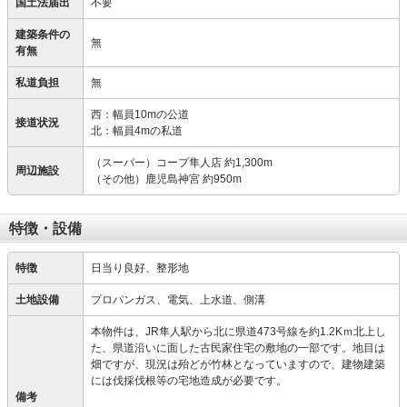
国土法届出
不要
建築条件の
無
有無
私道負担
無
西：幅員10mの公道
接道状況
北：幅員4mの私道
（スーパー）コープ隼人店 約1,300m
周辺施設
（その他）鹿児島神宮 約950m
特徴・設備
特徴
日当り良好、整形地
土地設備
プロパンガス、電気、上水道、側溝
本物件は、JR隼人駅から北に県道473号線を約1.2Kｍ北上し
た、県道沿いに面した古民家住宅の敷地の一部です。地目は
畑ですが、現況は殆どが竹林となっていますので、建物建築
には伐採伐根等の宅地造成が必要です。
備考