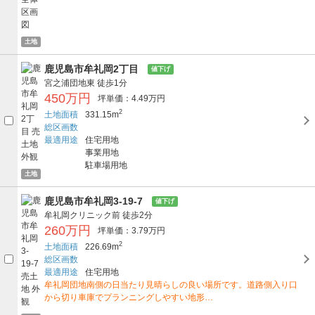
土地
鹿児島市牟礼岡2丁目
値下げ
宮之浦団地東
徒歩1分
450万円
坪単価：4.49万円
2
土地面積
331.15m
総区画数
最適用途
住宅用地
事業用地
駐車場用地
土地
鹿児島市牟礼岡3-19-7
値下げ
牟礼岡クリニック前
徒歩2分
260万円
坪単価：3.79万円
2
土地面積
226.69m
総区画数
最適用途
住宅用地
牟礼岡団地南側の日当たり見晴らしの良い場所です。道路側入り口
から切り車庫でプランニングしやすい地形…