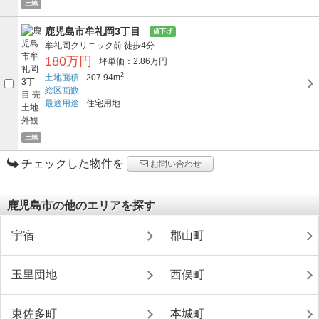
土地
鹿児島市牟礼岡3丁目
値下げ
牟礼岡クリニック前
徒歩4分
180万円
坪単価：2.86万円
2
土地面積
207.94m
総区画数
最適用途
住宅用地
土地
チェックした物件を
お問い合わせ
鹿児島市の他のエリアを探す
宇宿
郡山町
玉里団地
西俣町
東佐多町
本城町