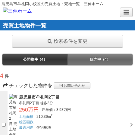
鹿児島市牟礼岡小校区の売買土地・売地一覧｜三伸ホーム
売買土地物件一覧
検索条件を変更
公開物件（4）
販売中（4）
4
件
チェックした物件を
お問い合わせ
鹿児島市牟礼岡2丁目
牟礼岡2丁目
徒歩3分
250万円
坪単価：3.93万円
2
土地面積
210.36m
総区画数
最適用途
住宅用地