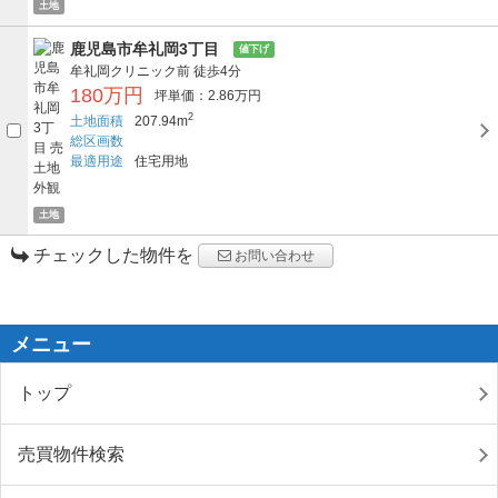
土地
鹿児島市牟礼岡3丁目
値下げ
牟礼岡クリニック前
徒歩4分
180万円
坪単価：2.86万円
2
土地面積
207.94m
総区画数
最適用途
住宅用地
土地
チェックした物件を
お問い合わせ
メニュー
トップ
売買物件検索