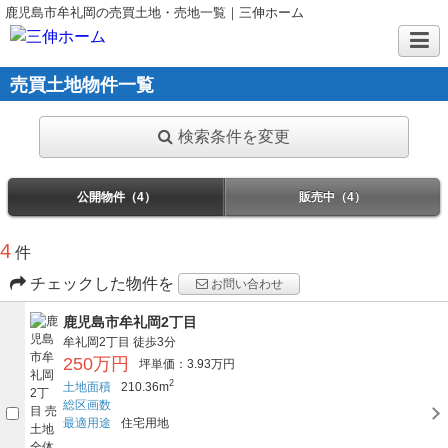
鹿児島市牟礼岡の売買土地・売地一覧｜三伸ホーム
売買土地物件一覧
検索条件を変更
公開物件（4）
販売中（4）
4
件
チェックした物件を
お問い合わせ
鹿児島市牟礼岡2丁目
牟礼岡2丁目
徒歩3分
250万円
坪単価：3.93万円
2
土地面積
210.36m
総区画数
最適用途
住宅用地