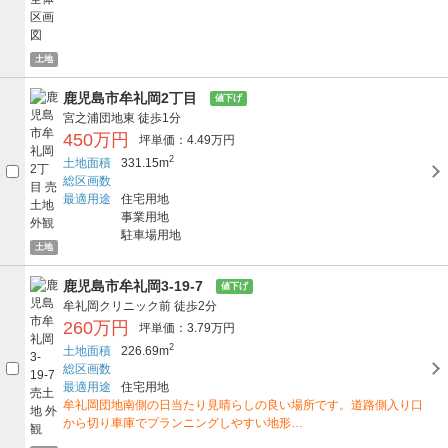
土地
鹿児島市牟礼岡2丁目
値下げ
宮之浦団地東
徒歩1分
450万円
坪単価：4.49万円
2
土地面積
331.15m
総区画数
最適用途
住宅用地
事業用地
駐車場用地
土地
鹿児島市牟礼岡3-19-7
値下げ
牟礼岡クリニック前
徒歩2分
260万円
坪単価：3.79万円
2
土地面積
226.69m
総区画数
最適用途
住宅用地
牟礼岡団地南側の日当たり見晴らしの良い場所です。道路側入り口
から切り車庫でプランニングしやすい地形…