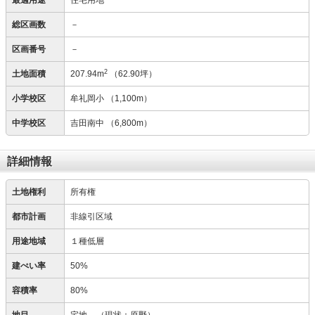
最適用途
住宅用地
総区画数
－
区画番号
－
2
土地面積
207.94m
（62.90坪）
小学校区
牟礼岡小
（1,100m）
中学校区
吉田南中
（6,800m）
詳細情報
土地権利
所有権
都市計画
非線引区域
用途地域
１種低層
建ぺい率
50%
容積率
80%