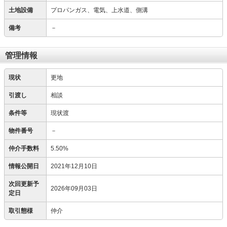
土地設備
プロパンガス、電気、上水道、側溝
備考
－
管理情報
現状
更地
引渡し
相談
条件等
現状渡
物件番号
－
仲介手数料
5.50%
情報公開日
2021年12月10日
次回更新予
2026年09月03日
定日
取引態様
仲介