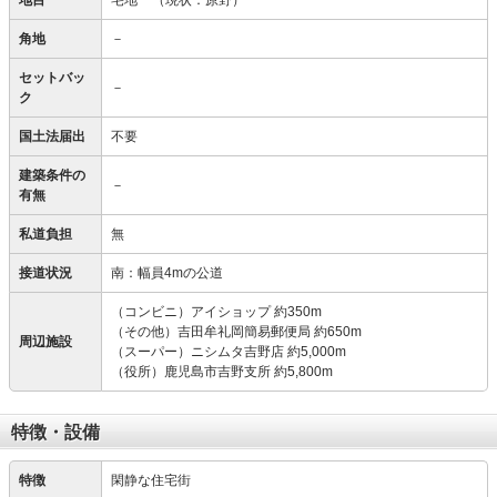
地目
宅地
（現状：原野）
角地
－
セットバッ
－
ク
国土法届出
不要
建築条件の
－
有無
私道負担
無
接道状況
南：幅員4mの公道
（コンビニ）アイショップ 約350m
（その他）吉田牟礼岡簡易郵便局 約650m
周辺施設
（スーパー）ニシムタ吉野店 約5,000m
（役所）鹿児島市吉野支所 約5,800m
特徴・設備
特徴
閑静な住宅街