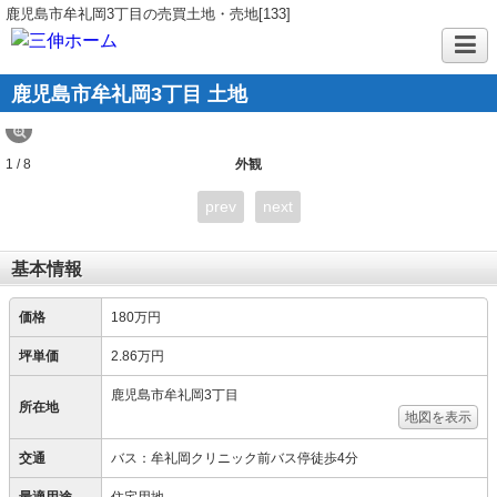
鹿児島市牟礼岡3丁目の売買土地・売地[133]
鹿児島市牟礼岡3丁目 土地
1 / 8
外観
prev
next
基本情報
価格
180万円
坪単価
2.86万円
鹿児島市牟礼岡3丁目
所在地
地図を表示
交通
バス：牟礼岡クリニック前バス停徒歩4分