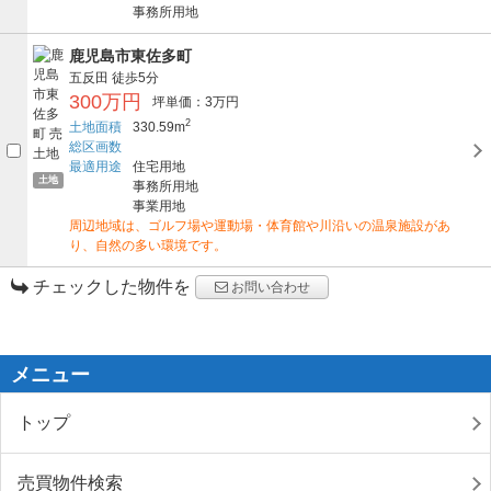
事務所用地
鹿児島市東佐多町
五反田
徒歩5分
300万円
坪単価：3万円
2
土地面積
330.59m
総区画数
最適用途
住宅用地
土地
事務所用地
事業用地
周辺地域は、ゴルフ場や運動場・体育館や川沿いの温泉施設があ
り、自然の多い環境です。
チェックした物件を
お問い合わせ
メニュー
トップ
売買物件検索