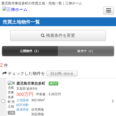
鹿児島市東佐多町の売買土地・売地一覧｜三伸ホーム
売買土地物件一覧
検索条件を変更
公開物件（2）
販売中（2）
2
件
チェックした物件を
お問い合わせ
鹿児島市東佐多町
値下げ
五反田
徒歩5分
300万円
坪単価：3.28万円
2
土地面積
302.00m
総区画数
最適用途
住宅用地
土地
別荘用地