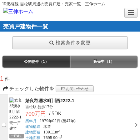
JR肥薩線 吉松駅周辺の売買戸建・売家一覧｜三伸ホーム
売買戸建物件一覧
検索条件を変更
公開物件（1）
販売中（1）
1
件
チェックした物件を
お問い合わせ
姶良郡湧水町川西2222-1
吉松駅
徒歩17分
700万円
/ 5DK
築年月
1979年02月
(築47年)
建物構造
木造
2
建物面積
139.11m
一戸建て
2
土地面積
7695.90m