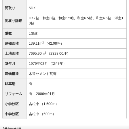
間取り
5DK
DK7帖、和室8帖、和室6.5帖、和室6.5帖、和室4.5帖、洋室1
間取り詳細
0帖
階数
1階建
2
建物面積
139.11m
（42.08坪）
2
土地面積
7695.90m
（2328.00坪）
築年月
1979年02月
（築47年）
建物構造
木造セメント瓦葺
駐車場
有
リフォーム
有
2006年01月
小学校区
吉松小
（1,500m）
中学校区
吉松中
（500m）