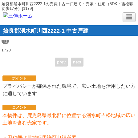
姶良郡湧水町川西2222-1の売買中古一戸建て・売家・住宅（5DK・吉松駅
徒歩17分）[1179]
姶良郡湧水町川西2222-1 中古戸建
1 / 20
prev
next
ポイント
プライバシーが確保された環境で、広い土地を活用したい方
に適しています
コメント
本物件は、鹿児島県最北部に位置する湧水町吉松地域の広い
土地を含む売家です。
・田や畑は農地転用許可申請必要