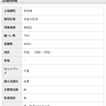
詳細情報
土地権利
所有権
都市計画
非線引区域
用途地域
無指定
建ぺい率
70%
容積率
400%
地目
宅地
（現状：宅地）
角地
－
セットバッ
不要
ク
国土法届出
必要
主要採光面
南
私道負担
無