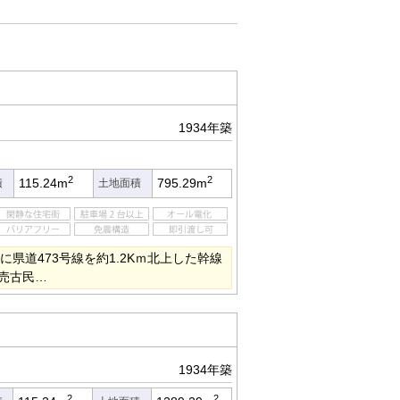
1934年築
2
2
115.24m
795.29m
積
土地面積
に県道473号線を約1.2Kｍ北上した幹線
売古民…
1934年築
2
2