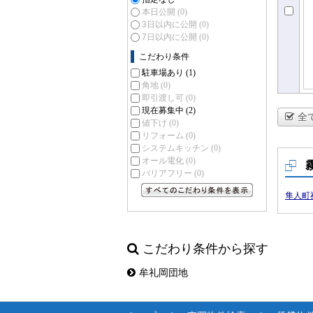
本日公開
(0)
3日以内に公開
(0)
7日以内に公開
(0)
こだわり条件
駐車場あり
(1)
角地
(0)
即引渡し可
(0)
現在募集中
(2)
全
値下げ
(0)
リフォーム
(0)
システムキッチン
(0)
オール電化
(0)
バリアフリー
(0)
隼人町
すべてのこだわり条件を見る
こだわり条件から探す
牟礼岡団地