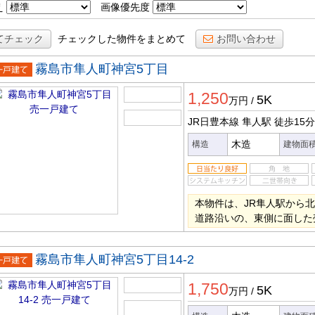
え
画像優先度
てチェック
チェックした物件をまとめて
お問い合わせ
霧島市隼人町神宮5丁目
一戸建
1,250
5K
万円
/
JR日豊本線 隼人駅
徒歩15分
木造
構造
建物面
本物件は、JR隼人駅から北
道路沿いの、東側に面した
霧島市隼人町神宮5丁目14‐2
一戸建
1,750
5K
万円
/