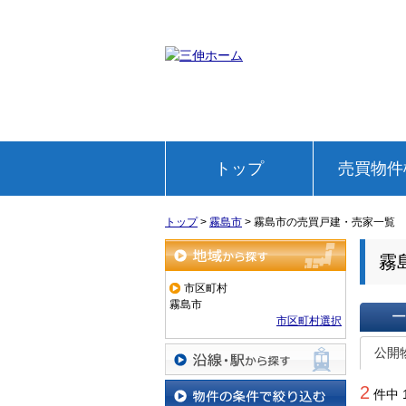
トップ
売買物件
トップ
>
霧島市
>
霧島市の売買戸建・売家一覧
霧
地域から探す
市区町村
霧島市
市区町村選択
一覧で
公開
沿線・駅から探す
2
件中 