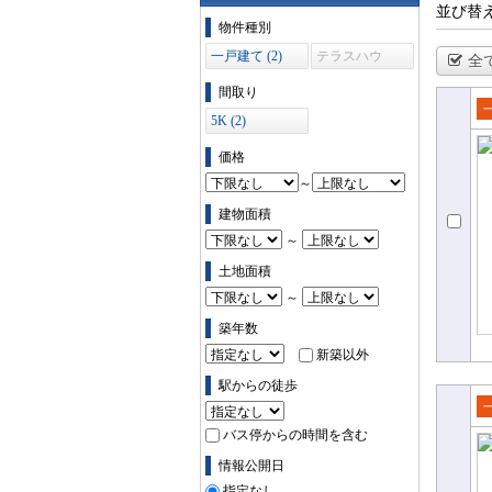
並び替
物件の条件で絞り込む
物件種別
一戸建て (2)
テラスハウ
全
ス (0)
間取り
5K (2)
売
て
価格
～
建物面積
～
土地面積
～
築年数
新築以外
駅からの徒歩
売
バス停からの時間を含む
て
情報公開日
指定なし