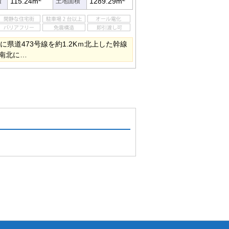
115.24m
1289.29m
積
土地面積
に県道473号線を約1.2Kｍ北上した幹線
南北に…