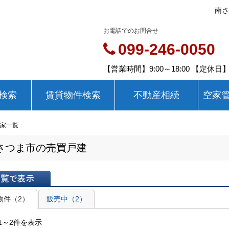
南さ
お電話でのお問合せ
099-246-0050
【営業時間】9:00～18:00 【定休
検索
賃貸物件検索
不動産相続
空家
家一覧
さつま市の売買戸建
表示
物件（2）
販売中（2）
1～2件を表示