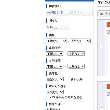
並び替
物件の条件で絞り込む
物件種別
一戸建て (2)
テラスハウ
全
ス (0)
間取り
5DK (2)
売
て
価格
～
建物面積
～
土地面積
～
築年数
新築以外
駅からの徒歩
売
て
バス停からの時間を含む
情報公開日
指定なし