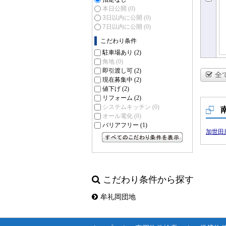
本日公開
(0)
3日以内に公開
(0)
7日以内に公開
(0)
こだわり条件
駐車場あり
(2)
角地
(0)
即引渡し可
(2)
全
現在募集中
(2)
値下げ
(2)
リフォーム
(2)
システムキッチン
(0)
オール電化
(0)
バリアフリー
(1)
加世田
すべてのこだわり条件を見る
こだわり条件から探す
牟礼岡団地