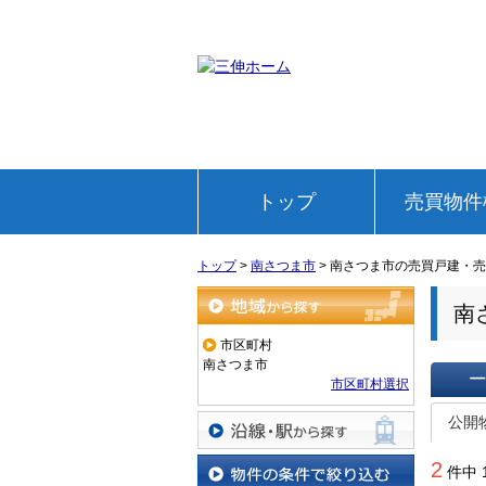
トップ
売買物件
トップ
>
南さつま市
>
南さつま市の売買戸建・売
南
地域から探す
市区町村
南さつま市
市区町村選択
一覧で
公開
沿線・駅から探す
2
件中 