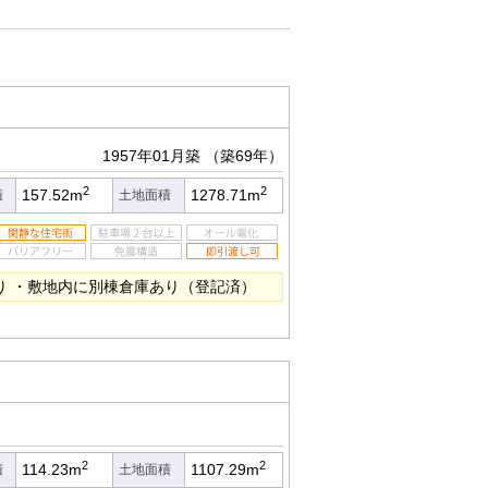
1957年01月築
（築69年）
2
2
157.52m
1278.71m
積
土地面積
り ・敷地内に別棟倉庫あり（登記済）
2
2
114.23m
1107.29m
積
土地面積