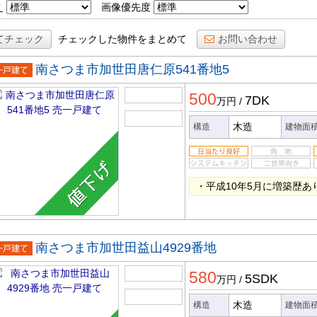
え
画像優先度
てチェック
チェックした物件をまとめて
お問い合わせ
南さつま市加世田唐仁原541番地5
一戸建
500
7DK
万円
/
木造
構造
建物面
・平成10年5月に増築歴あ
南さつま市加世田益山4929番地
一戸建
580
5SDK
万円
/
木造
構造
建物面