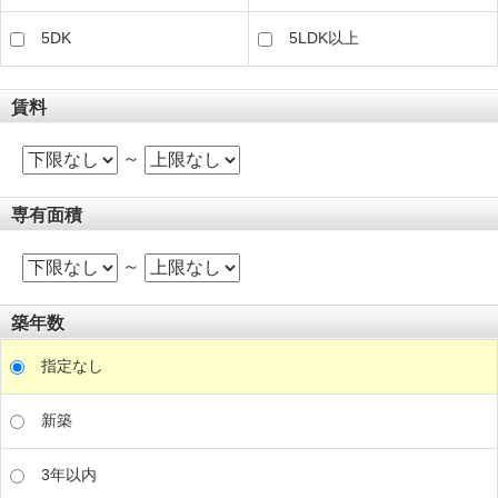
5DK
5LDK以上
賃料
～
専有面積
～
築年数
指定なし
新築
3年以内