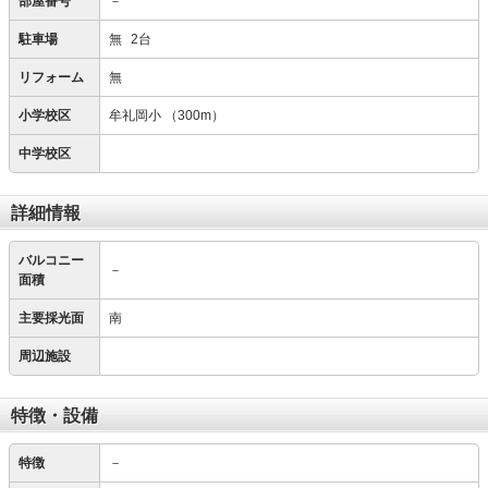
部屋番号
－
駐車場
無
2台
リフォーム
無
小学校区
牟礼岡小
（300m）
中学校区
詳細情報
バルコニー
－
面積
主要採光面
南
周辺施設
特徴・設備
特徴
－