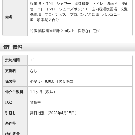
設備 Ｂ・Ｔ別 シャワー 追焚機能 トイレ 洗面所 洗面
台 ２口コンロ シューズボックス 室内洗濯機置場 洗濯
機置場 プロパンガス プロパンガス給湯 バルコニー
備考
庭 駐車場２台分
特徴 隣接建物距離２ｍ以上 閑静な住宅街
管理情報
契約期間
1年
更新料
なし
保険等
必要
1年 8,000円 火災保険
仲介手数料
1.1ヶ月（税込）
現状
賃貸中
引渡し
期日指定
（2023年4月15日）
条件等
－
物件番号
－