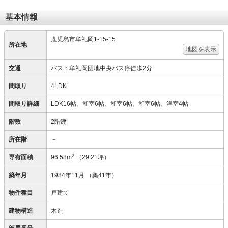
基本情報
鹿児島市牟礼岡1‐15‐15
所在地
地図を表示
交通
バス：牟礼岡団地中央バス停徒歩2分
間取り
4LDK
間取り詳細
LDK16帖、和室6帖、和室6帖、和室6帖、洋室4帖
階数
2階建
所在階
－
2
専有面積
96.58m
（29.21坪）
築年月
1984年11月
（築41年）
物件種目
戸建て
建物構造
木造