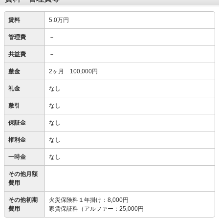
賃料
5.0万円
管理費
－
共益費
－
敷金
2ヶ月 100,000円
礼金
なし
敷引
なし
保証金
なし
権利金
なし
一時金
なし
その他月額
費用
その他初期
火災保険料１年掛け
：
8,000円
費用
家賃保証料（アルファー
：
25,000円