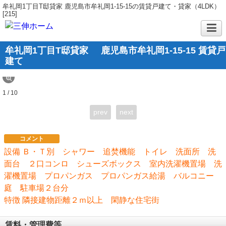
牟礼岡1丁目T邸貸家 鹿児島市牟礼岡1‐15‐15の賃貸戸建て・貸家（4LDK）
[215]
牟礼岡1丁目T邸貸家
鹿児島市牟礼岡1‐15‐15 賃貸戸
建て
1 / 10
prev
next
コメント
設備 Ｂ・Ｔ別 シャワー 追焚機能 トイレ 洗面所 洗
面台 ２口コンロ シューズボックス 室内洗濯機置場 洗
濯機置場 プロパンガス プロパンガス給湯 バルコニー
庭 駐車場２台分
特徴 隣接建物距離２ｍ以上 閑静な住宅街
賃料・管理費等