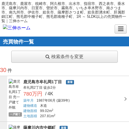
鹿児島市、鹿屋市、枕崎市、阿久根市、出水市、指宿市、西之表市、垂水
市、薩摩川内市、日置市、曽於市、霧島市、いちき串木野市、南さつま
市、南九州市、伊佐市、姶良市、薩摩郡さつま町、姶良郡湧水町、肝属郡
錦江町、熊毛郡中種子町、熊毛郡南種子町、1R ～ 5LDK以上の売買物件一
覧｜三伸ホーム
売買物件一覧
検索条件を変更
30
件
鹿児島市牟礼岡1丁目
新着
牟礼岡2丁目
徒歩2分
780万円
/ 4K
築年月
1987年06月
(築39年)
建物構造
木造
2
建物面積
99.02m
一戸建て
2
土地面積
207.81m
薩摩川内市中郷町
新着