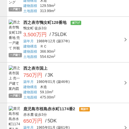
建物構造
木造
2
建物面積
129.59m
一戸建て
2
土地面積
313.99m
西之表市鴨女町128番地
値下げ
鴨女町
徒歩3分
3,500万円
/ 7SLDK
築年月
1988年12月
(築37年)
建物構造
ＲＣ
2
建物面積
366.90m
一戸建て
2
土地面積
554.62m
西之表市国上
750万円
/ 3K
築年月
1980年01月
(築46年)
建物構造
木造
2
建物面積
59.10m
一戸建て
2
土地面積
475.00m
鹿児島市桜島赤水町1174番2
商談中
赤水麓
徒歩3分
650万円
/ 5DK
築年月
1965年01月
(築61年)