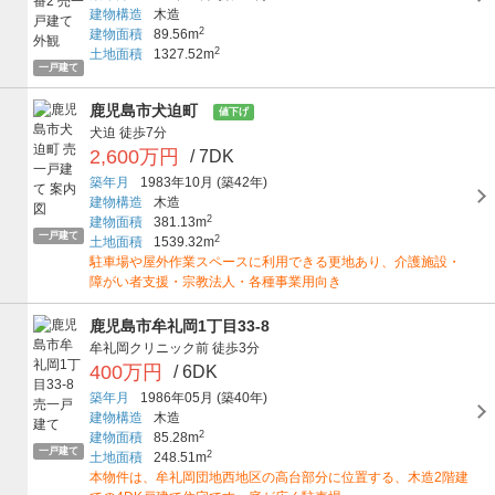
建物構造
木造
2
建物面積
89.56m
2
土地面積
1327.52m
一戸建て
鹿児島市犬迫町
値下げ
犬迫
徒歩7分
2,600万円
/ 7DK
築年月
1983年10月
(築42年)
建物構造
木造
2
建物面積
381.13m
一戸建て
2
土地面積
1539.32m
駐車場や屋外作業スペースに利用できる更地あり、介護施設・
障がい者支援・宗教法人・各種事業用向き
鹿児島市牟礼岡1丁目33-8
牟礼岡クリニック前
徒歩3分
400万円
/ 6DK
築年月
1986年05月
(築40年)
建物構造
木造
2
建物面積
85.28m
一戸建て
2
土地面積
248.51m
本物件は、牟礼岡団地西地区の高台部分に位置する、木造2階建