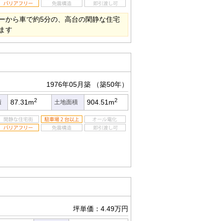
ーから車で約5分の、高台の閑静な住宅
ます
1976年05月築
（築50年）
2
2
87.31m
904.51m
積
土地面積
坪単価：4.49万円