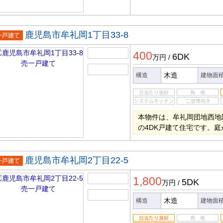
鹿児島市牟礼岡1丁目33-8
一戸建
400
6DK
万円
/
木造
構造
建物面
本物件は、牟礼岡団地西地
の4DK戸建て住宅です。
鹿児島市牟礼岡2丁目22-5
一戸建
1,800
5DK
万円
/
木造
構造
建物面