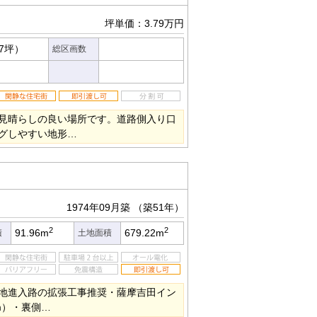
坪単価：3.79万円
57坪）
総区画数
見晴らしの良い場所です。道路側入り口
グしやすい地形…
1974年09月築
（築51年）
2
2
91.96m
679.22m
積
土地面積
地進入路の拡張工事推奨・薩摩吉田イン
m）・裏側…