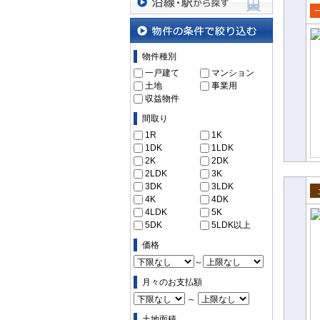
沿線・駅から探す
売
て
物件の条件で絞り込む
物件種別
一戸建て
マンション
土地
事業用
収益物件
間取り
1R
1K
1DK
1LDK
2K
2DK
2LDK
3K
3DK
3LDK
4K
4DK
売
4LDK
5K
5DK
5LDK以上
価格
～
月々のお支払額
～
土地面積