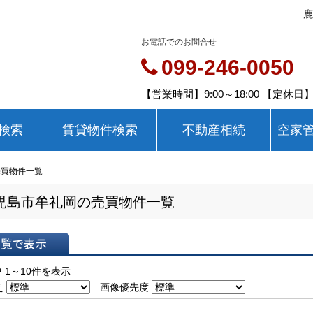
鹿
お電話でのお問合せ
099-246-0050
【営業時間】9:00～18:00 【定休
検索
賃貸物件検索
不動産相続
空家
売買物件一覧
児島市牟礼岡の売買物件一覧
表示
 1～10件を表示
え
画像優先度