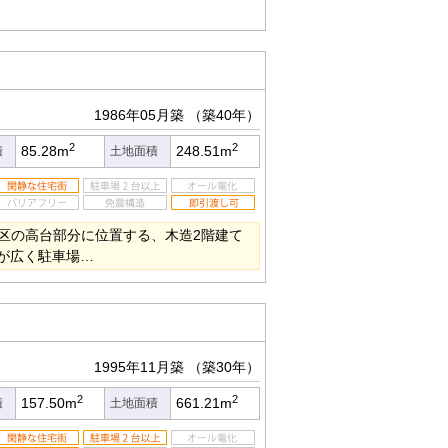
1986年05月築
（築40年）
2
2
85.28m
248.51m
積
土地面積
区の高台部分に位置する、木造2階建て
庭が広く駐車場…
1995年11月築
（築30年）
2
2
157.50m
661.21m
積
土地面積