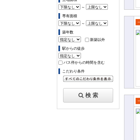
～
専有面積
～
売
築年数
て
新築以外
駅からの徒歩
バス停からの時間を含む
こだわり条件
すべてのこだわり条件を見る
検 索
売
て