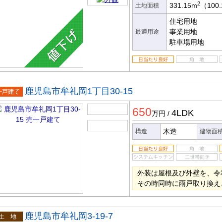
2
331.15m
（100
土地面積
住宅用地
事業用地
最適用途
駐車場用地
鹿児島市牟礼岡1丁目30-15
一戸建
650
4LDK
万円
/
木造
構造
建物面
外装は屋根及び外壁を、令
その時同時に雨戸取り換え
鹿児島市牟礼岡3-19-7