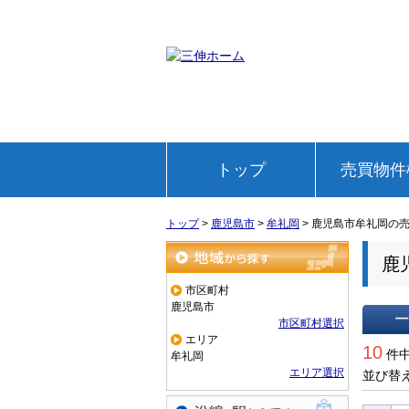
トップ
売買物件
トップ
>
鹿児島市
>
牟礼岡
>
鹿児島市牟礼岡の
鹿
地域から探す
市区町村
鹿児島市
市区町村選択
エリア
一覧で
10
件中
牟礼岡
エリア選択
並び替