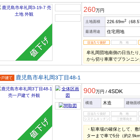
土地
260
万円
2
226.69m
（68.
土地面積
住宅用地
最適用途
牟礼岡団地南側の日当たり
から切り車庫でプランニン
鹿児島市牟礼岡3丁目48-1
一戸建
900
4SDK
万円
/
木造
構造
建物面
・駐車場の確保として、敷
ターまで車で5分（約2.9k