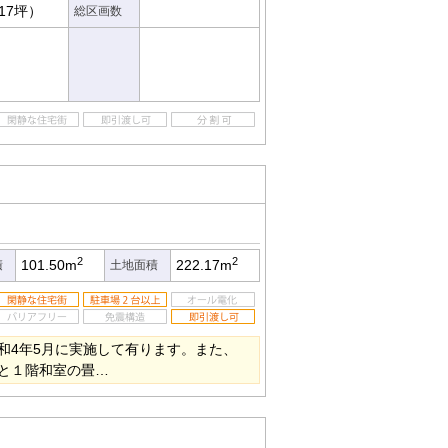
.17坪）
総区画数
2
2
101.50m
222.17m
積
土地面積
和4年5月に実施して有ります。また、
と１階和室の畳…