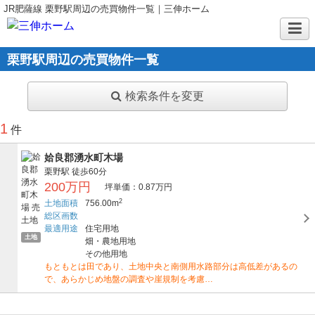
JR肥薩線 栗野駅周辺の売買物件一覧｜三伸ホーム
栗野駅周辺の売買物件一覧
検索条件を変更
1
件
姶良郡湧水町木場
栗野駅
徒歩60分
200万円
坪単価：0.87万円
2
土地面積
756.00m
総区画数
最適用途
住宅用地
土地
畑・農地用地
その他用地
もともとは田であり、土地中央と南側用水路部分は高低差があるの
で、あらかじめ地盤の調査や崖規制を考慮…