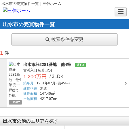
出水市の売買物件一覧｜三伸ホーム
出水市の売買物件一覧
検索条件を変更
1
件
出水市荘2281番地 他4筆
値下げ
古浜入口
徒歩12分
1,200万円
/ 3LDK
築年月
1981年07月
(築45年)
建物構造
木造
2
建物面積
147.40m
2
土地面積
4217.07m
一戸建て
出水市の他のエリアを探す