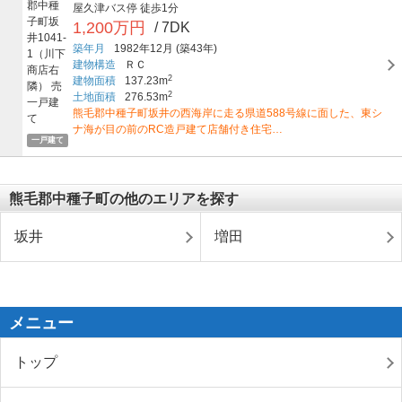
屋久津バス停
徒歩1分
1,200万円
/ 7DK
築年月
1982年12月
(築43年)
建物構造
ＲＣ
2
建物面積
137.23m
2
土地面積
276.53m
熊毛郡中種子町坂井の西海岸に走る県道588号線に面した、東シ
ナ海が目の前のRC造戸建て店舗付き住宅…
一戸建て
熊毛郡中種子町の他のエリアを探す
坂井
増田
メニュー
トップ