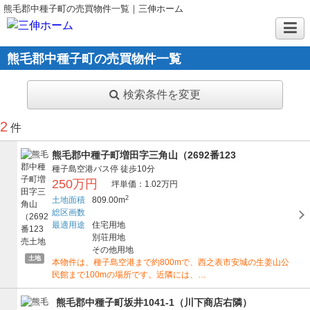
熊毛郡中種子町の売買物件一覧｜三伸ホーム
熊毛郡中種子町の売買物件一覧
検索条件を変更
2
件
熊毛郡中種子町増田字三角山（2692番123
種子島空港バス停
徒歩10分
250万円
坪単価：1.02万円
2
土地面積
809.00m
総区画数
最適用途
住宅用地
別荘用地
その他用地
土地
本物件は、種子島空港まで約800mで、西之表市安城の生姜山公
民館まで100mの場所です。近隣には、…
熊毛郡中種子町坂井1041-1（川下商店右隣）