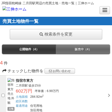
JR指宿枕崎線 二月田駅周辺の売買土地・売地一覧｜三伸ホーム
売買土地物件一覧
検索条件を変更
公開物件（4）
販売中（4）
4
件
チェックした物件を
お問い合わせ
指宿市東方
二月田駅
徒歩15分
602万円
坪単価：6.99万円
2
土地面積
284.92m
総区画数
最適用途
住宅用地
土地
別荘用地