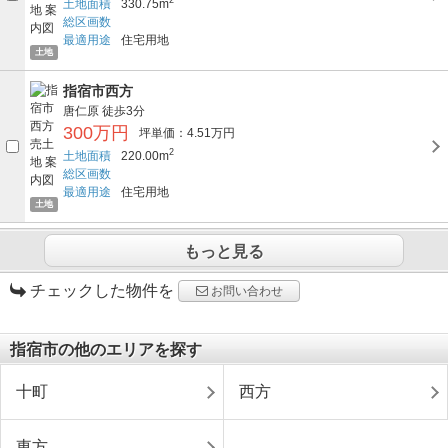
2
土地面積
330.75m
総区画数
最適用途
住宅用地
土地
指宿市西方
唐仁原
徒歩3分
300万円
坪単価：4.51万円
2
土地面積
220.00m
総区画数
最適用途
住宅用地
土地
もっと見る
チェックした物件を
お問い合わせ
指宿市の他のエリアを探す
十町
西方
東方