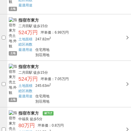
最適用途
土地
指宿市東方
二月田駅
徒歩15分
524万円
坪単価：6.99万円
2
土地面積
247.82m
総区画数
最適用途
住宅用地
土地
別荘用地
指宿市東方
二月田駅
徒歩15分
524万円
坪単価：7.05万円
2
土地面積
245.63m
総区画数
最適用途
住宅用地
土地
別荘用地
指宿市東方
値下げ
中福良
徒歩5分
80万円
坪単価：0.8万円