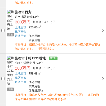
域の売地です。
指宿市西方
宮ケ浜駅
徒歩13分
300万円
坪単価：4.51万円
2
土地面積
220.00m
総区画数
土地
最適用途
住宅用地
別荘用地
本物件は、指宿の海岸から内陸へ約1km、海抜33m程の農家住宅地
域の売地です。 ・登記簿上2…
指宿市十町1231番地
値下げ
弥次ヶ湯温泉
徒歩3分
280万円
坪単価：1.22万円
2
土地面積
758.68m
総区画数
最適用途
住宅用地
事業用地
土地
保養所用地
本物件は、指宿市役所から南へ約600mの場所に位置し、施工時期
未定の区画整理区域内の住宅用地向きの…