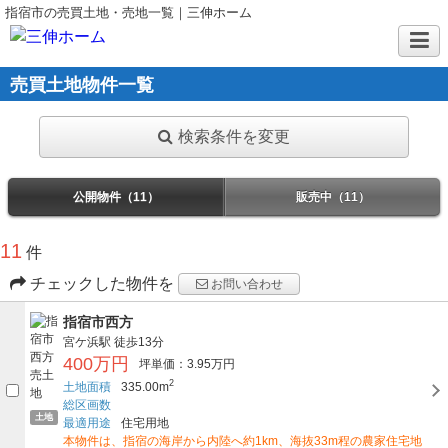
指宿市の売買土地・売地一覧｜三伸ホーム
売買土地物件一覧
検索条件を変更
公開物件（11）
販売中（11）
11
件
チェックした物件を
お問い合わせ
指宿市西方
宮ケ浜駅
徒歩13分
400万円
坪単価：3.95万円
2
土地面積
335.00m
総区画数
土地
最適用途
住宅用地
本物件は、指宿の海岸から内陸へ約1km、海抜33m程の農家住宅地