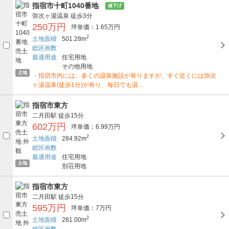
指宿市十町1040番地
値下げ
弥次ヶ湯温泉
徒歩3分
250万円
坪単価：1.65万円
2
土地面積
501.28m
総区画数
最適用途
住宅用地
その他用地
土地
・指宿市内には、多くの温泉施設が有りますが、すぐ近くには弥次
ヶ湯温泉(徒歩1分)が有り、毎日でも温…
指宿市東方
二月田駅
徒歩15分
602万円
坪単価：6.99万円
2
土地面積
284.92m
総区画数
最適用途
住宅用地
土地
別荘用地
指宿市東方
二月田駅
徒歩15分
595万円
坪単価：7万円
2
土地面積
281.00m
総区画数