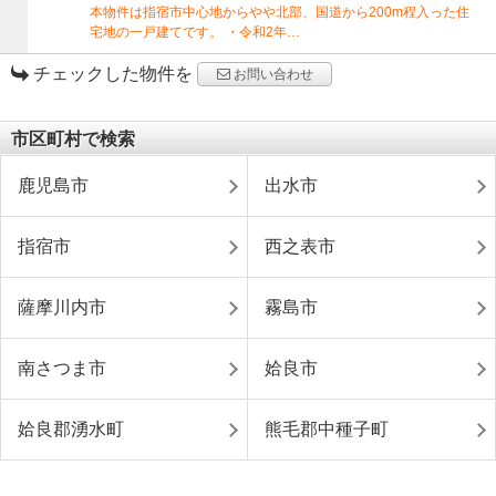
本物件は指宿市中心地からやや北部、国道から200m程入った住
宅地の一戸建てです。 ・令和2年…
チェックした物件を
お問い合わせ
市区町村で検索
鹿児島市
出水市
指宿市
西之表市
薩摩川内市
霧島市
南さつま市
姶良市
姶良郡湧水町
熊毛郡中種子町