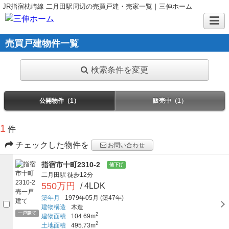
JR指宿枕崎線 二月田駅周辺の売買戸建・売家一覧｜三伸ホーム
売買戸建物件一覧
検索条件を変更
公開物件（1）
販売中（1）
1
件
チェックした物件を
お問い合わせ
指宿市十町2310-2
値下げ
二月田駅
徒歩12分
550万円
/ 4LDK
築年月
1979年05月
(築47年)
建物構造
木造
一戸建て
2
建物面積
104.69m
2
土地面積
495.73m