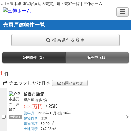
JR日豊本線 重富駅周辺の売買戸建・売家一覧｜三伸ホーム
売買戸建物件一覧
検索条件を変更
公開物件（1）
販売中（1）
1
件
チェックした物件を
お問い合わせ
姶良市脇元
重富駅
徒歩7分
500万円
/ 2SK
築年月
1953年01月
(築73年)
一戸建て
建物構造
木造
2
建物面積
80.00m
2
土地面積
247.36m