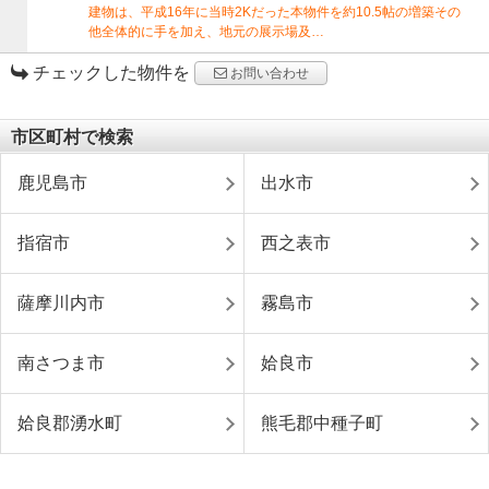
建物は、平成16年に当時2Kだった本物件を約10.5帖の増築その
他全体的に手を加え、地元の展示場及…
チェックした物件を
お問い合わせ
市区町村で検索
鹿児島市
出水市
指宿市
西之表市
薩摩川内市
霧島市
南さつま市
姶良市
姶良郡湧水町
熊毛郡中種子町