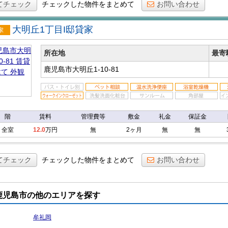
てチェック
チェックした物件をまとめて
お問い合わせ
大明丘1丁目I邸貸家
戸建
所在地
最寄
鹿児島市大明丘1-10-81
階
賃料
管理費等
敷金
礼金
保証金
全室
12.0
万円
無
2ヶ月
無
無
てチェック
チェックした物件をまとめて
お問い合わせ
鹿児島市の他のエリアを探す
牟礼岡