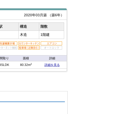
2020年03月築
（築6年）
駅
構造
階数
木造
1階建
間取り
面積
詳細
2
3SLDK
80.32m
詳細を見る