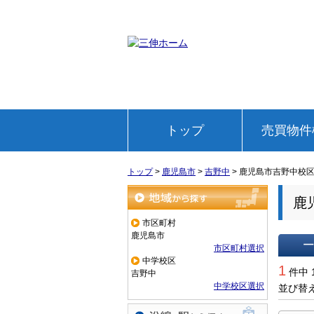
トップ
売買物件
トップ
>
鹿児島市
>
吉野中
>
鹿児島市吉野中校
鹿
地域から探す
市区町村
鹿児島市
市区町村選択
中学校区
一覧で
1
件中 
吉野中
中学校区選択
並び替