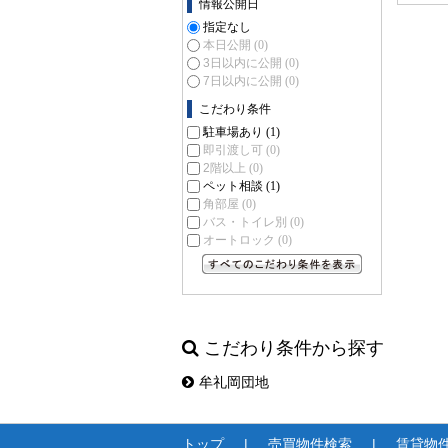
情報公開日
指定なし
本日公開
(0)
3日以内に公開
(0)
7日以内に公開
(0)
こだわり条件
駐車場あり
(1)
即引渡し可
(0)
2階以上
(0)
ペット相談
(1)
角部屋
(0)
バス・トイレ別
(0)
オートロック
(0)
すべてのこだわり条件を見る
こだわり条件から探す
牟礼岡団地
トップ
売買物件検索
賃貸物