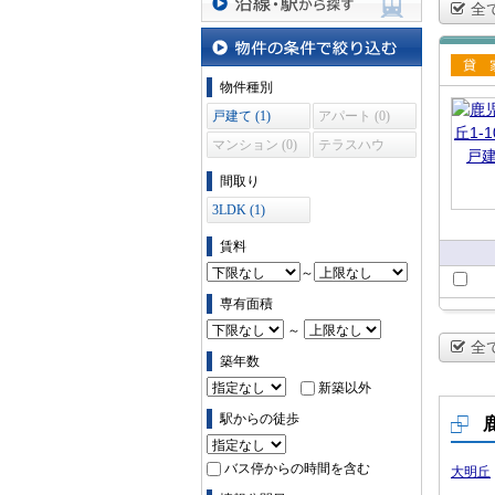
全
沿線・駅から探す
物件の条件で絞り込む
賃貸
物件種別
て
戸建て (1)
アパート (0)
マンション (0)
テラスハウ
ス (0)
間取り
3LDK (1)
賃料
～
専有面積
～
全
築年数
新築以外
駅からの徒歩
バス停からの時間を含む
大明丘