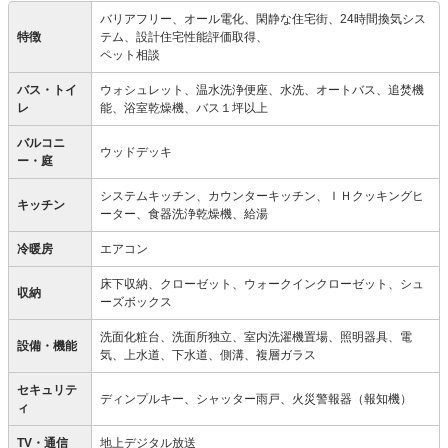
バリアフリー、オール電化、閑静な住宅街、24時間換気シス
特徴
テム、設計住宅性能評価取得、
ペット相談
バス・トイ
ウォシュレット、温水洗浄便座、水洗、オートバス、追焚機
レ
能、浴室乾燥機、バス１坪以上
バルコニ
ウッドデッキ
ー・庭
システムキッチン、カウンターキッチン、ＩＨクッキングヒ
キッチン
ーター、食器洗浄乾燥機、給湯
冷暖房
エアコン
床下収納、クローゼット、ウォークインクローゼット、シュ
収納
ーズボックス
洗面化粧台、洗面所独立、室内洗濯機置場、照明器具、電
設備・機能
気、上水道、下水道、側溝、複層ガラス
セキュリテ
ディンプルキー、シャッター雨戸、火災警報器（報知機）
ィ
TV・通信
地上デジタル放送