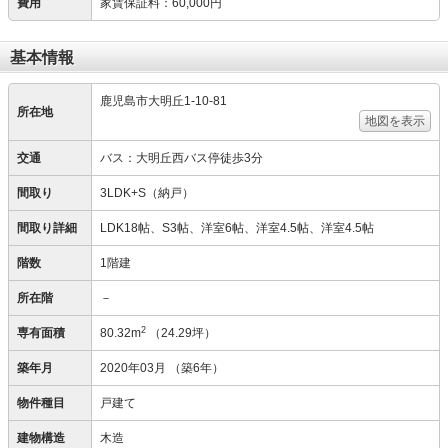
費用
家賃保証料
：
60,000円
基本情報
鹿児島市大明丘1-10-81
所在地
地図を表示
交通
バス：大明丘西バス停徒歩3分
間取り
3LDK+S（納戸）
間取り詳細
LDK18帖、S3帖、洋室6帖、洋室4.5帖、洋室4.5帖
階数
1階建
所在階
－
2
専有面積
80.32m
（24.29坪）
築年月
2020年03月
（築6年）
物件種目
戸建て
建物構造
木造