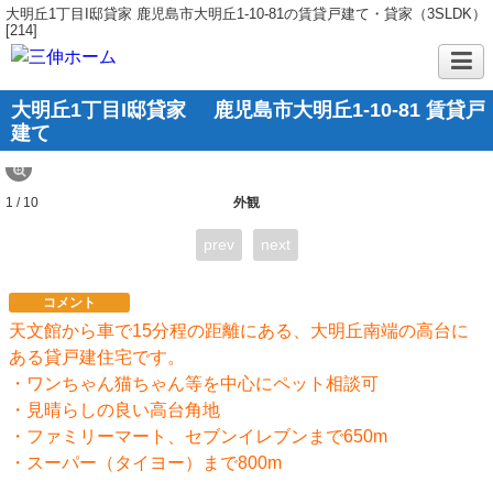
大明丘1丁目I邸貸家 鹿児島市大明丘1-10-81の賃貸戸建て・貸家（3SLDK）
[214]
大明丘1丁目I邸貸家
鹿児島市大明丘1-10-81 賃貸戸
建て
1 / 10
外観
prev
next
コメント
天文館から車で15分程の距離にある、大明丘南端の高台に
ある貸戸建住宅です。
・ワンちゃん猫ちゃん等を中心にペット相談可
・見晴らしの良い高台角地
・ファミリーマート、セブンイレブンまで650m
・スーパー（タイヨー）まで800m