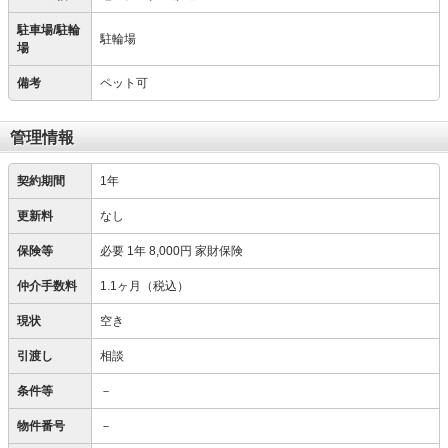
駐車場/駐輪
駐輪場
場
備考
ペット可
管理情報
契約期間
1年
更新料
なし
保険等
必要
1年 8,000円 家財保険
仲介手数料
1.1ヶ月（税込）
現状
空き
引渡し
相談
条件等
－
物件番号
－