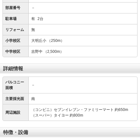
部屋番号
－
駐車場
有
2台
リフォーム
無
小学校区
大明丘小
（250m）
中学校区
吉野中
（2,500m）
詳細情報
バルコニー
－
面積
主要採光面
南
（コンビニ）セブンイレブン・ファミリーマート 約650m
周辺施設
（スーパー）タイヨー 約800m
特徴・設備