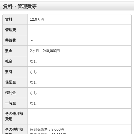
賃料・管理費等
賃料
12.0万円
管理費
－
共益費
－
敷金
2ヶ月 240,000円
礼金
なし
敷引
なし
保証金
なし
権利金
なし
一時金
なし
その他月額
費用
その他初期
家財保険料
：
8,000円