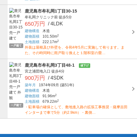
鹿児島市牟礼岡1丁目30-15
牟礼岡クリニック前
徒歩5分
650万円
/ 4LDK
建物構造
木造
2
建物面積
101.50m
2
土地面積
222.17m
一戸建て
外装は屋根及び外壁を、令和4年5月に実施して有ります。ま
た、その時同時に雨戸取り換えと１階和室の畳…
鹿児島市牟礼岡3丁目48-1
値下げ
宮之浦団地入口
徒歩4分
900万円
/ 4SDK
築年月
1974年09月
(築51年)
建物構造
木造
2
建物面積
91.96m
2
土地面積
679.22m
一戸建て
・駐車場の確保として、敷地進入路の拡張工事推奨・薩摩吉田
インターまで車で5分（約2.9km）・裏側…