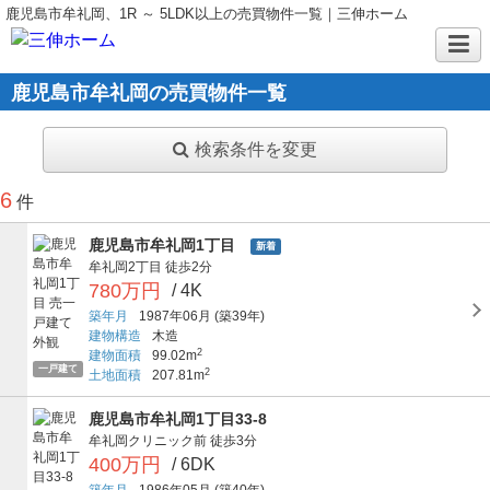
鹿児島市牟礼岡、1R ～ 5LDK以上の売買物件一覧｜三伸ホーム
鹿児島市牟礼岡の売買物件一覧
検索条件を変更
6
件
鹿児島市牟礼岡1丁目
新着
牟礼岡2丁目
徒歩2分
780万円
/ 4K
築年月
1987年06月
(築39年)
建物構造
木造
2
建物面積
99.02m
一戸建て
2
土地面積
207.81m
鹿児島市牟礼岡1丁目33-8
牟礼岡クリニック前
徒歩3分
400万円
/ 6DK