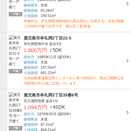
築年月
1986年05月
(築40年)
建物構造
木造
2
建物面積
85.28m
一戸建て
2
土地面積
248.51m
本物件は、牟礼岡団地西地区の高台部分に位置する、木造2階建
ての4DK戸建て住宅です。庭が広く駐車場…
鹿児島市牟礼岡2丁目22-5
牟礼岡団地中央
徒歩3分
1,800万円
/ 5DK
築年月
1995年11月
(築30年)
建物構造
木造
2
建物面積
157.50m
一戸建て
2
土地面積
661.21m
九州自動車道路吉田インターから車で約5分の、高台の閑静な住
宅団地の中心地に立地しています
鹿児島市牟礼岡3丁目39番6号
宮之浦団地東
徒歩1分
1,094万円
/ 4SDK
築年月
1976年05月
(築50年)
建物構造
木造
2
建物面積
87.31m
一戸建て
2
土地面積
904.51m