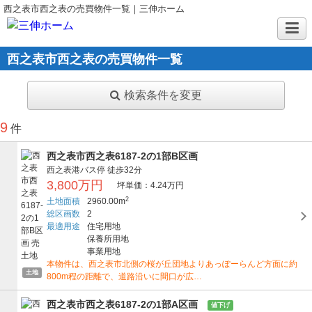
西之表市西之表の売買物件一覧｜三伸ホーム
西之表市西之表の売買物件一覧
検索条件を変更
9
件
西之表市西之表6187-2の1部B区画
西之表港バス停
徒歩32分
3,800万円
坪単価：4.24万円
2
土地面積
2960.00m
総区画数
2
最適用途
住宅用地
保養所用地
事業用地
本物件は、西之表市北側の桜が丘団地よりあっぽーらんど方面に約
土地
800m程の距離で、道路沿いに間口が広…
西之表市西之表6187-2の1部A区画
値下げ