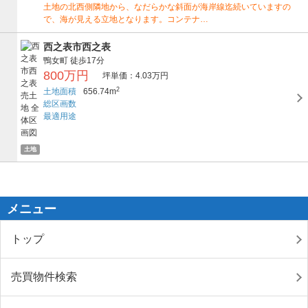
土地の北西側隣地から、なだらかな斜面が海岸線迄続いていますの
で、海が見える立地となります。コンテナ…
西之表市西之表
鴨女町
徒歩17分
800万円
坪単価：4.03万円
2
土地面積
656.74m
総区画数
最適用途
土地
メニュー
トップ
売買物件検索