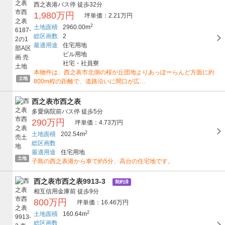
西之表港バス停
徒歩32分
1,980万円
坪単価：2.21万円
2
土地面積
2960.00m
総区画数
2
最適用途
住宅用地
ビル用地
社宅・社員寮
本物件は、西之表市北側の桜が丘団地よりあっぽーらんど方面に約
土地
800m程の距離で、道路沿いに間口が広…
西之表市西之表
多愛病院前バス停
徒歩5分
290万円
坪単価：4.73万円
2
土地面積
202.54m
総区画数
最適用途
住宅用地
土地
子島の西之表港から車で約5分、高台の住宅地です。
西之表市西之表9913-3
契約済
相互信用金庫前
徒歩9分
800万円
坪単価：16.46万円
2
土地面積
160.64m
総区画数