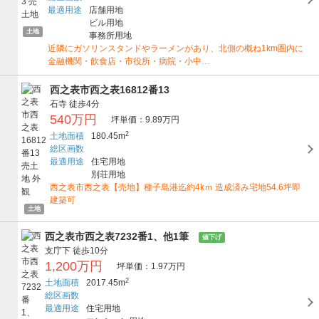
最適用途
店舗用地
ビル用地
土地
事務所用地
近隣にガソリンスタンドやラーメンがあり、北側の概ね1km圏内に
金融機関・飲食店・市役所・病院・小中…
西之表市西之表16812番13
石寺
徒歩4分
540万円
坪単価：9.89万円
2
土地面積
180.45m
総区画数
最適用途
住宅用地
別荘用地
西之表市西之表【売地】種子島港迄約4kｍ 造成済み宅地54.6坪即
建築可
土地
西之表市西之表7232番1、他1筆
値下げ
支庁下
徒歩10分
1,200万円
坪単価：1.97万円
2
土地面積
2017.45m
総区画数
最適用途
住宅用地