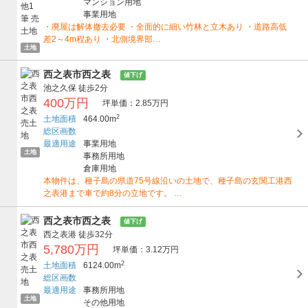
マンション用地
事業用地
・廃屋は解体撤去必要 ・全面的に細い竹林と立木あり ・道路高低
差2～4m程あり ・北側境界部…
土地
西之表市西之表
値下げ
池之久保
徒歩2分
400万円
坪単価：2.85万円
2
土地面積
464.00m
総区画数
最適用途
事業用地
土地
事務所用地
倉庫用地
本物件は、種子島の県道75号線沿いの土地で、種子島の玄関工港西
之表港まで車で約8分の立地です。 …
西之表市西之表
値下げ
西之表港
徒歩32分
5,780万円
坪単価：3.12万円
2
土地面積
6124.00m
総区画数
最適用途
事務所用地
土地
その他用地