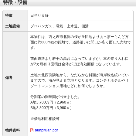
特徴・設備
特徴
日当り良好
土地設備
プロパンガス、電気、上水道、側溝
本物件は、西之表市北側の桜が丘団地よりあっぽーらんど方
面に約800m程の距離で、道路沿いに間口が広く面した売地で
す。
前面道路より若干の高台になっていますが、車の乗り入れ口
が2カ所有り面積は全体がほぼ有効面積になっています。
土地の北西側隣地から、なだらかな斜面が海岸線迄続いてい
備考
ますので、海が見える立地となります。コンテナホテルやリ
ゾートマンション用地などに如何でしょうか。
分割案の測量図が出来ました。
A地3,700万円（2,960㎡）
B地3,800万円（3,960㎡）
※借地利用相談可
物件資料
bunpituan.pdf