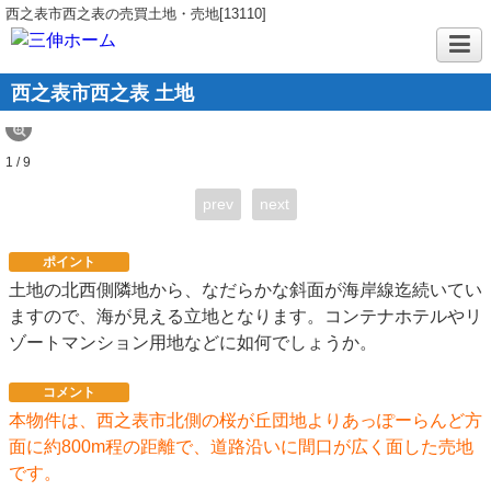
西之表市西之表の売買土地・売地[13110]
西之表市西之表 土地
1 / 9
prev
next
ポイント
土地の北西側隣地から、なだらかな斜面が海岸線迄続いてい
ますので、海が見える立地となります。コンテナホテルやリ
ゾートマンション用地などに如何でしょうか。
コメント
本物件は、西之表市北側の桜が丘団地よりあっぽーらんど方
面に約800m程の距離で、道路沿いに間口が広く面した売地
です。