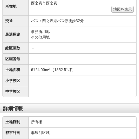
西之表市西之表
所在地
地図を表示
交通
バス：西之表港バス停徒歩32分
事務所用地
最適用途
その他用地
総区画数
－
区画番号
－
2
土地面積
6124.00m
（1852.51坪）
小学校区
中学校区
詳細情報
土地権利
所有権
都市計画
非線引区域