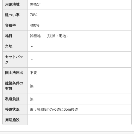
用途地域
無指定
建ぺい率
70%
容積率
400%
地目
雑種地
（現状：宅地）
角地
－
セットバッ
－
ク
国土法届出
不要
建築条件の
無
有無
私道負担
無
接道状況
東：幅員8mの公道に65m接道
周辺施設