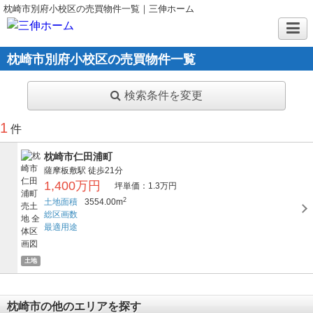
枕崎市別府小校区の売買物件一覧｜三伸ホーム
枕崎市別府小校区の売買物件一覧
検索条件を変更
1
件
枕崎市仁田浦町
薩摩板敷駅
徒歩21分
1,400万円
坪単価：1.3万円
2
土地面積
3554.00m
総区画数
最適用途
土地
枕崎市の他のエリアを探す