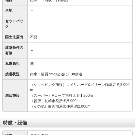
地目
山林
（現状：雑種地）
角地
－
セットバッ
－
ク
国土法届出
不要
建築条件の
－
有無
私道負担
無
接道状況
南東：幅員7mの公道に71m接道
（ショッピング施設）コメリハード&グリーン枕崎店 約2,000
m
周辺施設
（スーパー）Aコープ別府店 約1,800m
（役所）枕崎市役所 約5,900m
（その他）白沢簡易郵便局 約2,000m
特徴・設備