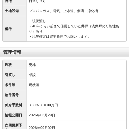
特徴
日当り良好
土地設備
プロパンガス、電気、上水道、側溝、浄化槽
・現状渡し
・40年くらい前まで使用していた井戸（浅井戸の可能性あ
備考
り）あり
・境界確定は買主負担でお願いします。
管理情報
現状
更地
引渡し
相談
条件等
現状渡
物件番号
－
仲介手数料
3.30%
＋
0.00万円
情報公開日
2026年03月29日
次回更新予
2026年09月02日