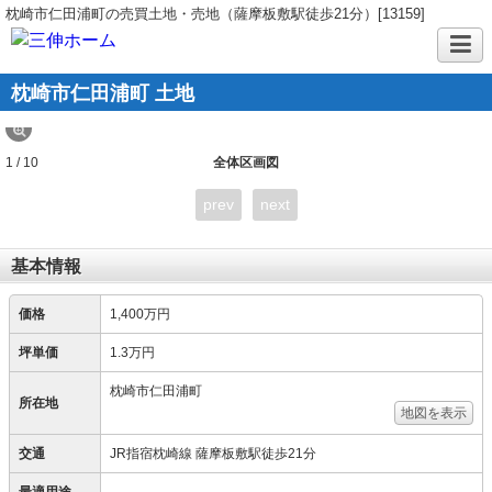
枕崎市仁田浦町の売買土地・売地（薩摩板敷駅徒歩21分）[13159]
枕崎市仁田浦町 土地
1 / 10
全体区画図
prev
next
基本情報
価格
1,400万円
坪単価
1.3万円
枕崎市仁田浦町
所在地
地図を表示
交通
JR指宿枕崎線 薩摩板敷駅徒歩21分