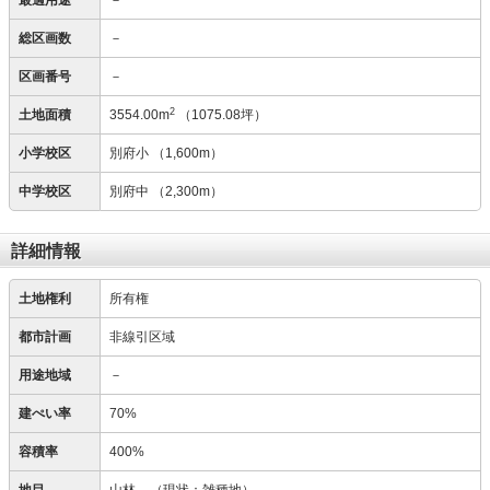
最適用途
－
総区画数
－
区画番号
－
2
土地面積
3554.00m
（1075.08坪）
小学校区
別府小
（1,600m）
中学校区
別府中
（2,300m）
詳細情報
土地権利
所有権
都市計画
非線引区域
用途地域
－
建ぺい率
70%
容積率
400%