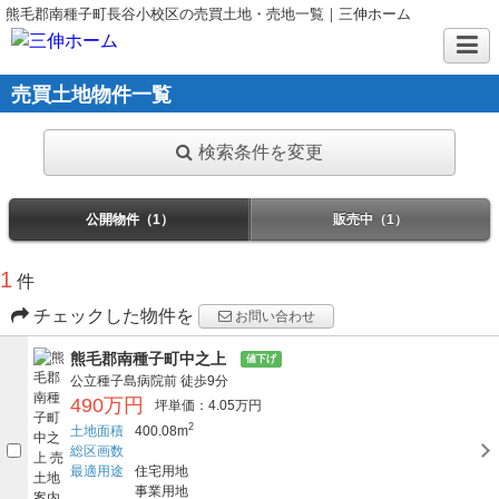
熊毛郡南種子町長谷小校区の売買土地・売地一覧｜三伸ホーム
売買土地物件一覧
検索条件を変更
公開物件（1）
販売中（1）
1
件
チェックした物件を
お問い合わせ
熊毛郡南種子町中之上
値下げ
公立種子島病院前
徒歩9分
490万円
坪単価：4.05万円
2
土地面積
400.08m
総区画数
最適用途
住宅用地
事業用地