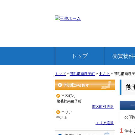
トップ
売買物件
トップ
>
熊毛郡南種子町
>
中之上
>
熊毛郡南種
熊
地域から探す
市区町村
熊毛郡南種子町
市区町村選択
エリア
一覧で
公開
中之上
エリア選択
1
件中 