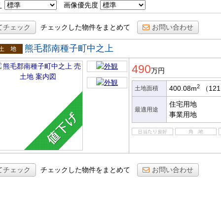
え
画像優先度
てチェック
チェックした物件をまとめて
お問い合わせ
熊毛郡南種子町中之上
土地
490
万円
2
400.08m
（121
土地面積
住宅用地
最適用途
事業用地
てチェック
チェックした物件をまとめて
お問い合わせ