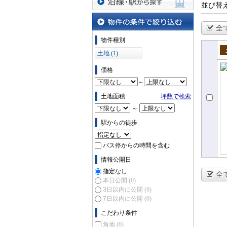
並び替
沿線・駅から探す
全
物件の条件で絞り込む
物件種別
土地 (1)
売
価格
～
土地面積
坪数で検索
～
駅からの徒歩
バス停からの時間を含む
情報公開日
指定なし
全
本日公開
(0)
3日以内に公開
(0)
7日以内に公開
(0)
こだわり条件
角地
(0)