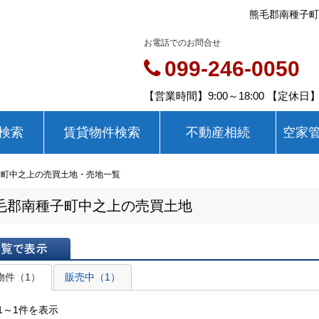
熊毛郡南種子町
お電話でのお問合せ
099-246-0050
【営業時間】9:00～18:00 【定休
検索
賃貸物件検索
不動産相続
空家
子町中之上の売買土地・売地一覧
毛郡南種子町中之上の売買土地
表示
物件（1）
販売中（1）
1～1件を表示