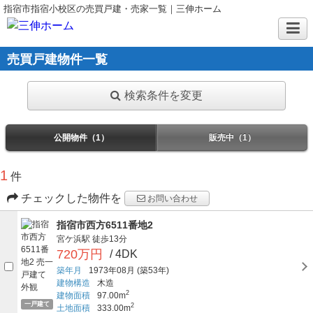
指宿市指宿小校区の売買戸建・売家一覧｜三伸ホーム
売買戸建物件一覧
検索条件を変更
公開物件（1）
販売中（1）
1
件
チェックした物件を
お問い合わせ
指宿市西方6511番地2
宮ケ浜駅
徒歩13分
720万円
/ 4DK
築年月
1973年08月
(築53年)
建物構造
木造
2
建物面積
97.00m
一戸建て
2
土地面積
333.00m