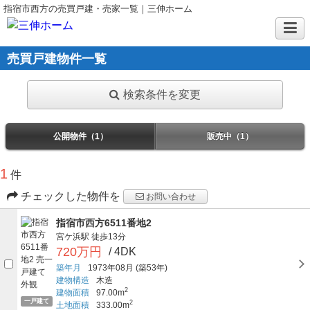
指宿市西方の売買戸建・売家一覧｜三伸ホーム
売買戸建物件一覧
検索条件を変更
公開物件（1）
販売中（1）
1
件
チェックした物件を
お問い合わせ
指宿市西方6511番地2
宮ケ浜駅
徒歩13分
720万円
/ 4DK
築年月
1973年08月
(築53年)
建物構造
木造
2
建物面積
97.00m
一戸建て
2
土地面積
333.00m