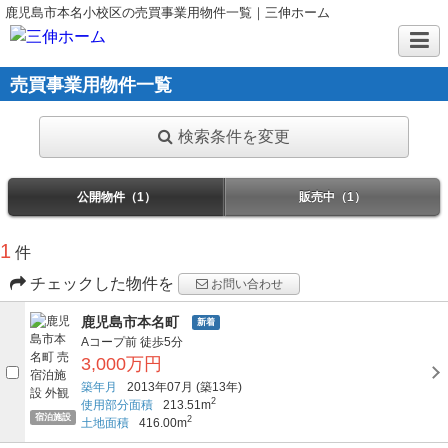
鹿児島市本名小校区の売買事業用物件一覧｜三伸ホーム
売買事業用物件一覧
検索条件を変更
公開物件（1）
販売中（1）
1
件
チェックした物件を
お問い合わせ
鹿児島市本名町
新着
Aコープ前
徒歩5分
3,000万円
築年月
2013年07月
(築13年)
2
使用部分面積
213.51m
宿泊施設
2
土地面積
416.00m