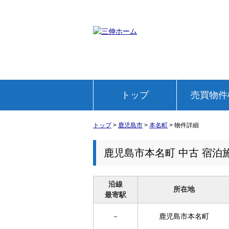
トップ
売買物件
トップ
>
鹿児島市
>
本名町
>
物件詳細
鹿児島市本名町 中古 宿泊
沿線
所在地
最寄駅
－
鹿児島市本名町