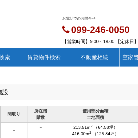
お電話でのお問合せ
099-246-0050
【営業時間】9:00～18:00 【定休
検索
賃貸物件検索
不動産相続
空家
施設
所在階
使用部分面積
間取り
階数
土地面積
2
－
213.51m
（64.58坪）
－
2
－
416.00m
（125.84坪）