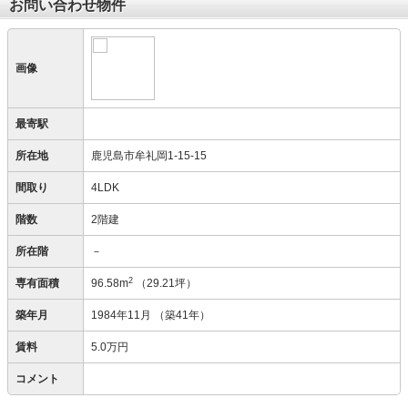
お問い合わせ物件
画像
最寄駅
所在地
鹿児島市牟礼岡1‐15‐15
間取り
4LDK
階数
2階建
所在階
－
2
専有面積
96.58m
（29.21坪）
築年月
1984年11月
（築41年）
賃料
5.0万円
コメント