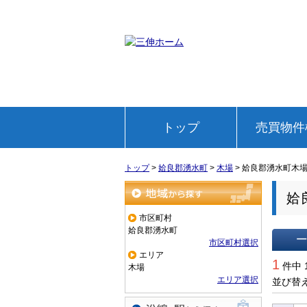
トップ
売買物件
トップ
>
姶良郡湧水町
>
木場
>
姶良郡湧水町木
姶
地域から探す
市区町村
姶良郡湧水町
市区町村選択
エリア
一覧で
1
件中 
木場
エリア選択
並び替