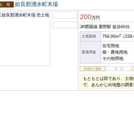
姶良郡湧水町木場
土地
200
万円
JR肥薩線 栗野駅
徒歩60分
2
756.00m
（228
土地面積
住宅用地
畑・農地用地
最適用途
その他用地
もともとは田であり、土地
で、あらかじめ地盤の調査