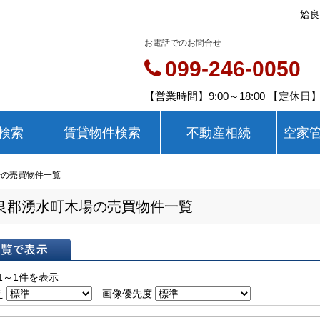
姶良
お電話でのお問合せ
099-246-0050
【営業時間】9:00～18:00 【定休
検索
賃貸物件検索
不動産相続
空家
場の売買物件一覧
良郡湧水町木場の売買物件一覧
表示
1～1件を表示
え
画像優先度