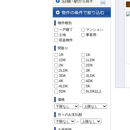
沿線・駅から探す
売
物件の条件で絞り込む
物件種別
一戸建て
マンション
土地
事業用
収益物件
間取り
1R
1K
1DK
1LDK
2K
2DK
2LDK
3K
3DK
3LDK
4K
4DK
4LDK
5K
5DK
5LDK以上
価格
～
月々のお支払額
～
土地面積