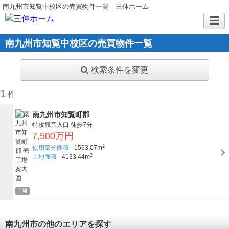
南九州市知覧中校区の売買物件一覧｜三伸ホーム
南九州市知覧中校区の売買物件一覧
検索条件を変更
1
件
南九州市知覧町郡
特攻観音入口
徒歩7分
7,500万円
2
使用部分面積
1563.07m
2
土地面積
4133.44m
工場
南九州市の他のエリアを探す