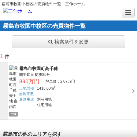
霧島市牧園中校区の売買物件一覧｜三伸ホーム
霧島市牧園中校区の売買物件一覧
検索条件を変更
1
件
霧島市牧園町高千穂
関平鉱泉
徒歩25分
890万円
坪単価：2.07万円
2
土地面積
1418.00m
総区画数
最適用途
別荘用地
住宅用地
土地
霧島市の他のエリアを探す