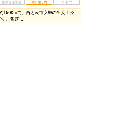
約1500mで、西之表市安城の生姜山公
です。集落…