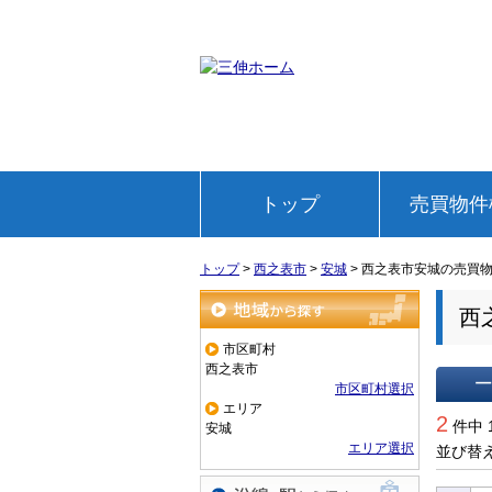
トップ
売買物件
トップ
>
西之表市
>
安城
>
西之表市安城の売買
西
地域から探す
市区町村
西之表市
市区町村選択
エリア
一覧で
2
件中 
安城
エリア選択
並び替