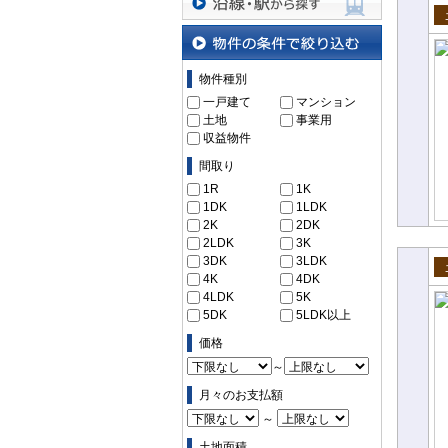
沿線・駅から探す
売
物件の条件で絞り込む
物件種別
一戸建て
マンション
土地
事業用
収益物件
間取り
1R
1K
1DK
1LDK
2K
2DK
2LDK
3K
3DK
3LDK
4K
4DK
売
4LDK
5K
5DK
5LDK以上
価格
～
月々のお支払額
～
土地面積