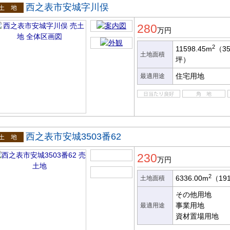
西之表市安城字川俣
土地
280
万円
2
11598.45m
（35
土地面積
坪）
住宅用地
最適用途
西之表市安城3503番62
土地
230
万円
2
6336.00m
（19
土地面積
その他用地
事業用地
最適用途
資材置場用地