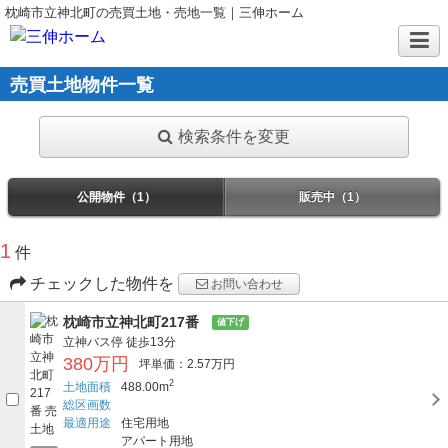
枕崎市立神北町の売買土地・売地一覧｜三伸ホーム
売買土地物件一覧
検索条件を変更
公開物件（1）
販売中（1）
1
件
チェックした物件を
お問い合わせ
枕崎市立神北町217番
値下げ
立神バス停
徒歩13分
380万円
坪単価：2.57万円
2
土地面積
488.00m
総区画数
最適用途
住宅用地
アパート用地